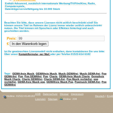
Enthält Advanced, zusätzlich internationale Werbung/TV/Film/Kino, Radio,
Computerspiele,
Datenträgervervielfältigung bis 10.000 Stück
Beachten Sie bitte, dass unsere Lizenzen nicht zeitlich beschränkt sind! Sie
können unsere Titel im Rahmen der Lizenz immer wieder zeitlich unbeschränkt
nutzen. Die Titel können mit Sprechern oder Effekten hinterlegt und auch
geschnitten werden.
Preis:
€
Ist Ihr gewünschtes Lizenzmodell nicht enthalten, dann kontaktieren Sie uns bitte:
Über unser
Kontaktformular,
per Mail
oder per Telefon 01522-614 6182
Tags:
GEMA-freie Musik
,
GEMAfreie Musik
,
Musik GEMAfrei
,
Musik GEMA-frei
,
Pop
GEMA-frei
,
Pop
,
Pop GEMAfrei
,
Pop
,
Charts
,
GEMA-freie Musik Charts
,
Gemafreie
Musik Charts
,
Charts GEMAfrei
,
Charts GEMA-frei
,
Pop Musik rechtefrei
,
pop
rechtefrei
,
GEMA-freie Musik pop
,
GEMAfreie Musik Pop
,
Popmusik GEMA-frei
,
Pop
GEMAfrei
AGB
Datenschutz
Glossar
Impressum
Hotline: 01522-6146182
Deutsch
|
Engl
Lizenzen
Sitemap
Online: 208