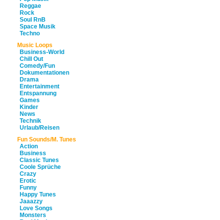
Reggae
Rock
Soul RnB
Space Musik
Techno
Music Loops
Business-World
Chill Out
Comedy/Fun
Dokumentationen
Drama
Entertainment
Entspannung
Games
Kinder
News
Technik
Urlaub/Reisen
Fun Sounds/M. Tunes
Action
Business
Classic Tunes
Coole Sprüche
Crazy
Erotic
Funny
Happy Tunes
Jaaazzy
Love Songs
Monsters