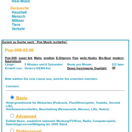
Real Music
Geräusche
Haushalt
Mensch
Militaer
Tiere
Verkehr
Zurück zu Suche nach ` Pop Musik rechtefrei`
Pop-008-03.06
Pop 008
,
super fett
,
Wahs
,
prodigy
,
E-Gitarren
,
Pop
,
geile Hooks
,
Big Beat
,
modern
,
futuristisch
Länge:
3 Minuten und 6 Sekunden
Beats pro Minute:
113 bpm
Erstellt von:
Vortecs-GEMA-frei
Demo (verringerte Qualität):
Bitte wählen Sie eine Lizenz aus, welche Sie erwerben möchten:
Lizenzen:
Basic
Hintergrundmusik für Webseiten (Podcasts, Flashfilme/spiele, Youtube, Second
Life),
Telefonwarteschleifen, Beschallung (Restaurants, Messen, Lifts, Hotels)
Advanced
Enthält Basic, zusätzlich nationale Werbung/TV/Kino, Radio, Computerspiele,
Datenträgervervielfältigung bis 1000 Stück
Professional