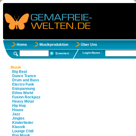
Home
Musikproduktion
Über Uns
Login-Name :
Erweitert
Musik
Big Beat
Dance Trance
Drum and Bass
Electro Funk
Entspannung
Ethno World
Fusion Rockjazz
Heavy Metal
Hip Hop
House
Jazz
Jingles
Kinderlieder
Klassik
Lounge Chill
Pop Musik