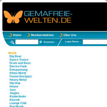
Home
Musikproduktion
Über Uns
Login-Name :
Erweitert
Musik
Big Beat
Dance Trance
Drum and Bass
Electro Funk
Entspannung
Ethno World
Fusion Rockjazz
Heavy Metal
Hip Hop
House
Jazz
Jingles
Kinderlieder
Klassik
Lounge Chill
Pop Musik