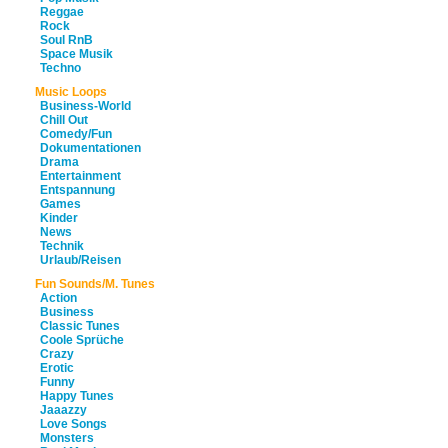
Reggae
Rock
Soul RnB
Space Musik
Techno
Music Loops
Business-World
Chill Out
Comedy/Fun
Dokumentationen
Drama
Entertainment
Entspannung
Games
Kinder
News
Technik
Urlaub/Reisen
Fun Sounds/M. Tunes
Action
Business
Classic Tunes
Coole Sprüche
Crazy
Erotic
Funny
Happy Tunes
Jaaazzy
Love Songs
Monsters