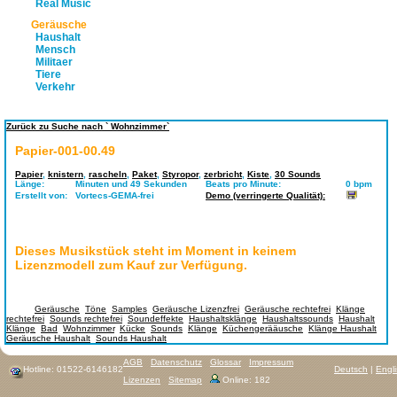
Real Music
Geräusche
Haushalt
Mensch
Militaer
Tiere
Verkehr
Zurück zu Suche nach ` Wohnzimmer`
Papier-001-00.49
Papier
,
knistern
,
rascheln
,
Paket
,
Styropor
,
zerbricht
,
Kiste
,
30 Sounds
Länge:
Minuten und 49 Sekunden
Beats pro Minute:
0 bpm
Erstellt von:
Vortecs-GEMA-frei
Demo (verringerte Qualität):
Dieses Musikstück steht im Moment in keinem
Lizenzmodell zum Kauf zur Verfügung.
Tags:
Geräusche
,
Töne
,
Samples
,
Geräusche Lizenzfrei
,
Geräusche rechtefrei
,
Klänge
rechtefrei
,
Sounds rechtefrei
,
Soundeffekte
,
Haushaltsklänge
,
Haushaltssounds
,
Haushalt
Klänge
,
Bad
,
Wohnzimmer
,
Kücke
,
Sounds
,
Klänge
,
Küchengerääusche
,
Klänge Haushalt
,
Geräusche Haushalt
,
Sounds Haushalt
AGB
Datenschutz
Glossar
Impressum
Hotline: 01522-6146182
Deutsch
|
Engl
Lizenzen
Sitemap
Online: 182