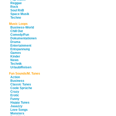
Reggae
Rock
Soul RnB
Space Musik
Techno
Music Loops
Business-World
Chill Out
Comedy/Fun
Dokumentationen
Drama
Entertainment
Entspannung
Games
Kinder
News
Technik
Urlaub/Reisen
Fun Sounds/M. Tunes
Action
Business
Classic Tunes
Coole Sprüche
Crazy
Erotic
Funny
Happy Tunes
Jaaazzy
Love Songs
Monsters