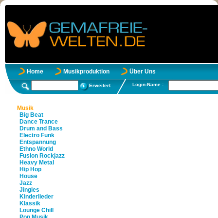
Home
Musikproduktion
Über Uns
Login-Name :
Erweitert
Musik
Big Beat
Dance Trance
Drum and Bass
Electro Funk
Entspannung
Ethno World
Fusion Rockjazz
Heavy Metal
Hip Hop
House
Jazz
Jingles
Kinderlieder
Klassik
Lounge Chill
Pop Musik