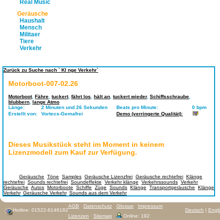
Real Music
Geräusche
Haushalt
Mensch
Militaer
Tiere
Verkehr
Zurück zu Suche nach ` Kl nge Verkehr`
Motorboot-007-02.26
Motorboot
,
Fähre
,
tuckert
,
fährt los
,
hält an
,
tuckert wieder
,
Schiffsschraube
,
blubbern
,
lange Atmo
Länge:
2 Minuten und 26 Sekunden
Beats pro Minute:
0 bpm
Erstellt von:
Vortecs-Gemafrei
Demo (verringerte Qualität):
Dieses Musikstück steht im Moment in keinem
Lizenzmodell zum Kauf zur Verfügung.
Tags:
Geräusche
,
Töne
,
Samples
,
Geräusche Lizenzfrei
,
Geräusche rechtefrei
,
Klänge
rechtefrei
,
Sounds rechtefrei
,
Soundeffekte
,
Verkehr klänge
,
Verkehrssounds
,
Verkehr
Geräusche
,
Autos
,
Motorboote
,
Schiffe
,
Züge
,
Sounds
,
Klänge
,
Transportgeräusche
,
Klänge
Verkehr
,
Geräusche Verkehr
,
Sounds aus dem Verkehr
AGB
Datenschutz
Glossar
Impressum
Hotline: 01522-6146182
Deutsch
|
Engl
Lizenzen
Sitemap
Online: 192