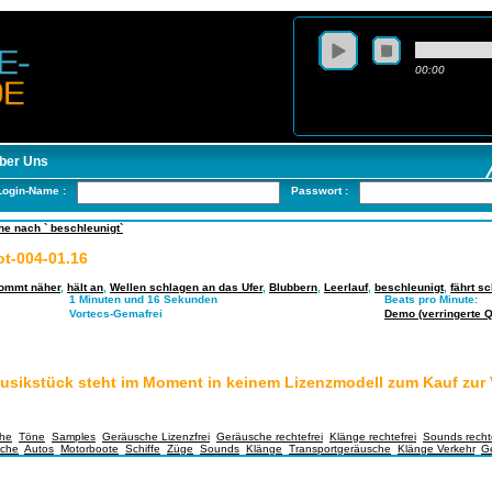
00:00
ber Uns
Login-Name :
Passwort :
e nach ` beschleunigt`
t-004-01.16
ommt näher
,
hält an
,
Wellen schlagen an das Ufer
,
Blubbern
,
Leerlauf
,
beschleunigt
,
fährt sc
1 Minuten und 16 Sekunden
Beats pro Minute:
Vortecs-Gemafrei
Demo (verringerte Qu
usikstück steht im Moment in keinem Lizenzmodell zum Kauf zur
he
,
Töne
,
Samples
,
Geräusche Lizenzfrei
,
Geräusche rechtefrei
,
Klänge rechtefrei
,
Sounds rechte
sche
,
Autos
,
Motorboote
,
Schiffe
,
Züge
,
Sounds
,
Klänge
,
Transportgeräusche
,
Klänge Verkehr
,
G