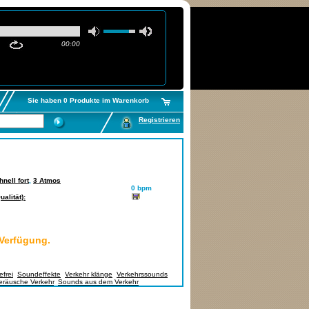
00:00
Sie haben 0 Produkte im Warenkorb
Registrieren
hnell fort
,
3 Atmos
0 bpm
alität):
 Verfügung.
frei
,
Soundeffekte
,
Verkehr klänge
,
Verkehrssounds
,
eräusche Verkehr
,
Sounds aus dem Verkehr