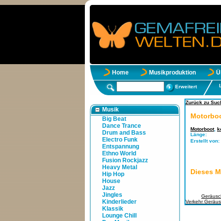
Home
Musikproduktion
Ü
Erweitert
Zurück zu Such
Musik
Motorboo
Big Beat
Dance Trance
Motorboot
,
k
Drum and Bass
Länge:
Electro Funk
Erstellt von:
Entspannung
Ethno World
Fusion Rockjazz
Heavy Metal
Dieses M
Hip Hop
House
Jazz
Jingles
Tags:
Geräusc
Kinderlieder
Verkehr Geräu
Klassik
Lounge Chill