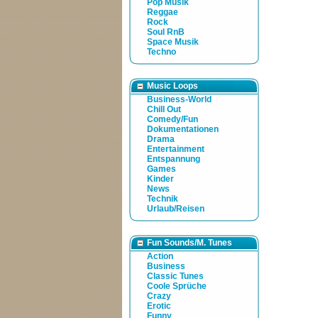
Pop Musik
Reggae
Rock
Soul RnB
Space Musik
Techno
Music Loops
Business-World
Chill Out
Comedy/Fun
Dokumentationen
Drama
Entertainment
Entspannung
Games
Kinder
News
Technik
Urlaub/Reisen
Fun Sounds/M. Tunes
Action
Business
Classic Tunes
Coole Sprüche
Crazy
Erotic
Funny