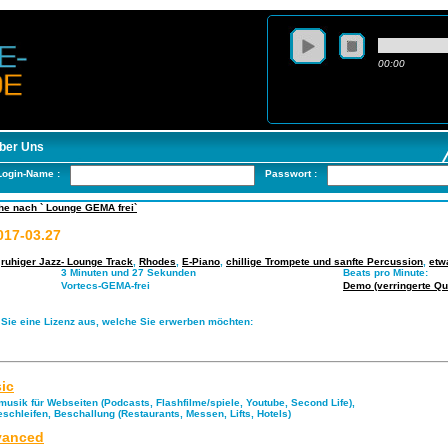
00:00
ber Uns
Login-Name :
Passwort :
he nach ` Lounge GEMA frei`
17-03.27
,
ruhiger Jazz- Lounge Track
,
Rhodes
,
E-Piano
,
chillige Trompete und sanfte Percussion
,
etw
3 Minuten und 27 Sekunden
Beats pro Minute:
Vortecs-GEMA-frei
Demo (verringerte Qua
 Sie eine Lizenz aus, welche Sie erwerben möchten:
ic
musik für Webseiten (Podcasts, Flashfilme/spiele, Youtube, Second Life),
eschleifen, Beschallung (Restaurants, Messen, Lifts, Hotels)
anced