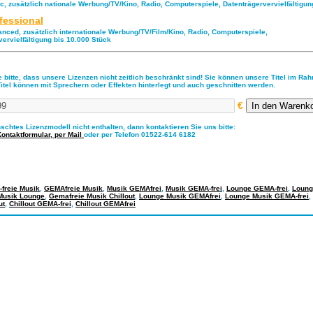
ic, zusätzlich nationale Werbung/TV/Kino, Radio, Computerspiele, Datenträgervervielfältigu
fessional
anced, zusätzlich internationale Werbung/TV/Film/Kino, Radio, Computerspiele,
vervielfältigung bis 10.000 Stück
 bitte, dass unsere Lizenzen nicht zeitlich beschränkt sind! Sie können unsere Titel im Ra
Titel können mit Sprechern oder Effekten hinterlegt und auch geschnitten werden.
€
nschtes Lizenzmodell nicht enthalten, dann kontaktieren Sie uns bitte:
Kontaktformular,
per Mail
oder per Telefon 01522-614 6182
freie Musik
,
GEMAfreie Musik
,
Musik GEMAfrei
,
Musik GEMA-frei
,
Lounge GEMA-frei
,
Loung
Musik Lounge
,
Gemafreie Musik Chillout
,
Lounge Musik GEMAfrei
,
Lounge Musik GEMA-frei
,
ut
,
Chillout GEMA-frei
,
Chillout GEMAfrei