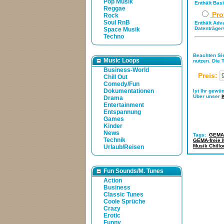
Pop Musik
Enthält Bas
Reggae
Pro
Rock
Soul RnB
Enthält Adv
Datenträger
Space Musik
Techno
Beachten Sie
Music Loops
nutzen. Die 
Business-World
Preis:
Chill Out
Comedy/Fun
Dokumentationen
Ist Ihr gewü
Über unser
Drama
Entertainment
Entspannung
Games
Kinder
News
Tags:
GEMA-
Technik
GEMA-freie 
Musik Chillo
Urlaub/Reisen
Fun Sounds/M. Tunes
Action
Business
Classic Tunes
Coole Sprüche
Crazy
Erotic
Funny