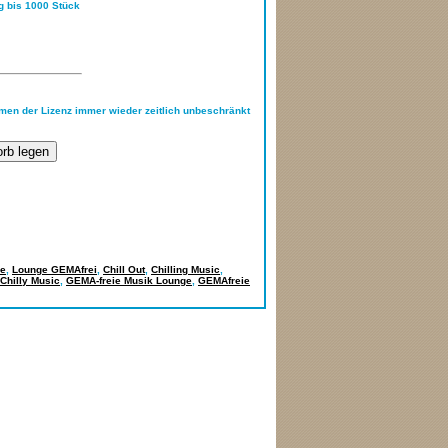
ng bis 1000 Stück
hmen der Lizenz immer wieder zeitlich unbeschränkt
e
,
Lounge GEMAfrei
,
Chill Out
,
Chilling Music
,
Chilly Music
,
GEMA-freie Musik Lounge
,
GEMAfreie