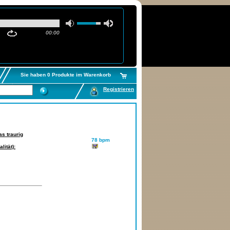
00:00
Sie haben 0 Produkte im Warenkorb
Registrieren
as traurig
78 bpm
lität):