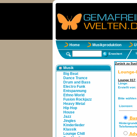
Home
Musikproduktion
Ü
Erweitert
Zurück zu Suc
Musik
Lounge-0
Big Beat
Dance Trance
Lounge 017
Drum and Bass
Länge:
Electro Funk
Erstellt von:
Entspannung
Ethno World
Bitte wählen
Fusion Rockjazz
Heavy Metal
Lizenzen:
Hip Hop
House
Jazz
Bas
Jingles
Hintergrund
Kinderlieder
Telefonwart
Klassik
Adv
Lounge Chill