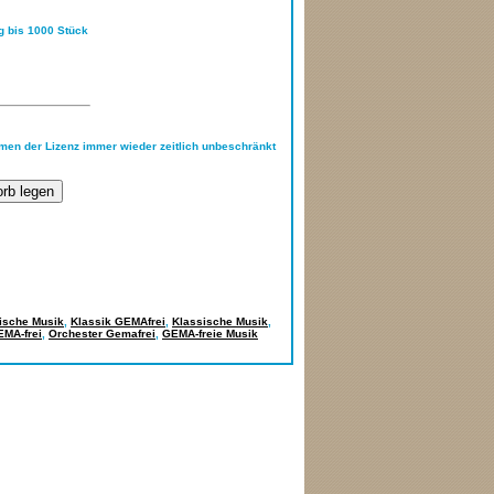
ng bis 1000 Stück
hmen der Lizenz immer wieder zeitlich unbeschränkt
ische Musik
,
Klassik GEMAfrei
,
Klassische Musik
,
EMA-frei
,
Orchester Gemafrei
,
GEMA-freie Musik