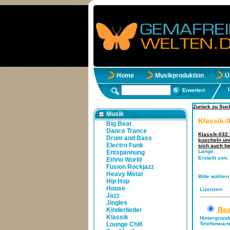
Home
Musikproduktion
Ü
Erweitert
Zurück zu Suc
Musik
Klassik-
Big Beat
Dance Trance
Klassik-032
Drum and Bass
kuscheln und
Electro Funk
sich auch h
Länge:
Entspannung
Erstellt von:
Ethno World
Fusion Rockjazz
Heavy Metal
Bitte wählen
Hip Hop
House
Lizenzen:
Jazz
Jingles
Bas
Kinderlieder
Klassik
Hintergrund
Lounge Chill
Telefonwart