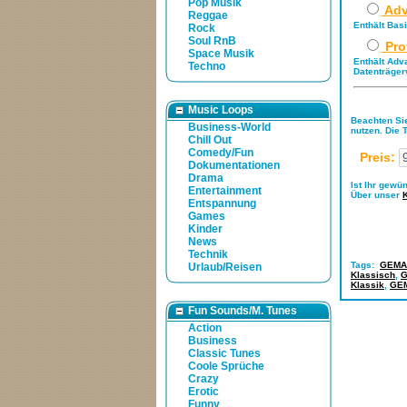
Pop Musik
Adv
Reggae
Enthält Bas
Rock
Soul RnB
Pro
Space Musik
Enthält Adv
Techno
Datenträger
Music Loops
Beachten Sie
Business-World
nutzen. Die 
Chill Out
Comedy/Fun
Preis:
Dokumentationen
Drama
Ist Ihr gewü
Entertainment
Über unser
Entspannung
Games
Kinder
News
Technik
Tags:
GEMA-
Urlaub/Reisen
Klassisch
,
G
Klassik
,
GEM
Fun Sounds/M. Tunes
Action
Business
Classic Tunes
Coole Sprüche
Crazy
Erotic
Funny