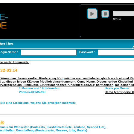
00:00
ber Uns
Login-Name :
Passwort :
he nach `Filmmusik`
032-03.14
: Wenn man diesen sanften Kindersong hört
,
möchte man am liebsten gleich noch einmal Ki
 zu diesen leisen Klängen friedlich einschlummern. Come Home. Dieses ruhige Kinderlied
ervorragend als Filmmusik. Ein träumerisches Kinderlied &#8211; harmonisch
,
melodisch un
3 Minuten und 14 Sekunden
Beats pro Minute:
Vortecs-GEMA-frei
Demo (verringerte Qu
 Sie eine Lizenz aus, welche Sie erwerben möchten:
ic
musik für Webseiten (Podcasts, Flashfilme/spiele, Youtube, Second Life),
eschleifen, Beschallung (Restaurants, Messen, Lifts, Hotels)