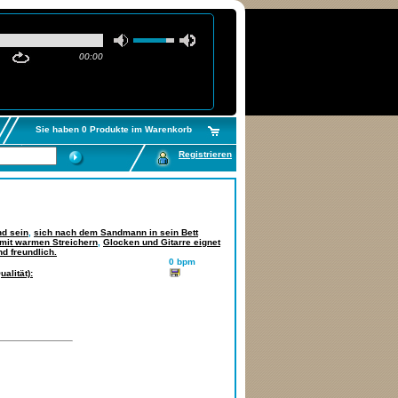
00:00
Sie haben 0 Produkte im Warenkorb
Registrieren
nd sein
,
sich nach dem Sandmann in sein Bett
 mit warmen Streichern
,
Glocken und Gitarre eignet
d freundlich.
0 bpm
alität):