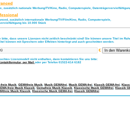
anced
ic, zusätzlich nationale Werbung/TV/Kino, Radio, Computerspiele, Datenträgervervielfältigu
fessional
anced, zusätzlich internationale Werbung/TV/Film/Kino, Radio, Computerspiele,
vervielfältigung bis 10.000 Stück
 bitte, dass unsere Lizenzen nicht zeitlich beschränkt sind! Sie können unsere Titel im Ra
Titel können mit Sprechern oder Effekten hinterlegt und auch geschnitten werden.
€
nschtes Lizenzmodell nicht enthalten, dann kontaktieren Sie uns bitte:
Kontaktformular,
per Mail
oder per Telefon 01522-614 6182
freie Musik
,
GEMAfreie Musik
,
Musik GEMAfrei
,
Musik GEMA-frei
,
Klassik GEMA-frei
,
Klass
EMA-freie Musik Klassik
,
Gemafreie Musik Klassik
,
Klassische Musik GEMAfrei
,
Klassik G
Afreie Musik Klassik
,
Klassische Musik GEMA-frei
,
Klassik GEMAfrei