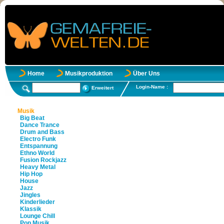
Home
Musikproduktion
Über Uns
Login-Name :
Erweitert
Musik
Big Beat
Dance Trance
Drum and Bass
Electro Funk
Entspannung
Ethno World
Fusion Rockjazz
Heavy Metal
Hip Hop
House
Jazz
Jingles
Kinderlieder
Klassik
Lounge Chill
Pop Musik