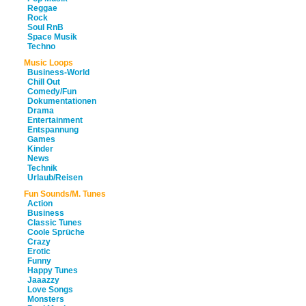
Reggae
Rock
Soul RnB
Space Musik
Techno
Music Loops
Business-World
Chill Out
Comedy/Fun
Dokumentationen
Drama
Entertainment
Entspannung
Games
Kinder
News
Technik
Urlaub/Reisen
Fun Sounds/M. Tunes
Action
Business
Classic Tunes
Coole Sprüche
Crazy
Erotic
Funny
Happy Tunes
Jaaazzy
Love Songs
Monsters