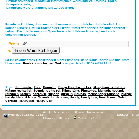
Enthält Advanced, zusätzlich internationale Werbung/TV/Film/Kino, Radio,
Computerspiele,
Datenträgervervielfältigung bis 10.000 Stück
Beachten Sie bitte, dass unsere Lizenzen nicht zeitlich beschränkt sind! Sie
können unsere Titel im Rahmen der Lizenz immer wieder zeitlich unbeschränkt
nutzen. Die Titel können mit Sprechern oder Effekten hinterlegt und auch
geschnitten werden.
Preis:
€
Ist Ihr gewünschtes Lizenzmodell nicht enthalten, dann kontaktieren Sie uns bitte:
Über unser
Kontaktformular,
per Mail
oder per Telefon 01522-614 6182
Tags:
Geräusche
,
Töne
,
Samples
,
Klingeltöne Lizenzfrei
,
Klingeltöne rechtefrei
,
Klänge rechtefrei
,
Sounds rechtefrei
,
Klingeltöne
,
Ringtones
,
Menschensounds
,
Stimmen
,
lachen
,
schreien
,
rülpsen
,
gurgeln
,
Sounds
,
Menschengeräusche
,
Klänge
Handy
,
Handyklänge
,
Sounds für Handies
,
Handy
,
Handytöne
,
Real Tunes
,
Mobil
Content
,
Handysex
,
Handy Sex
AGB
Datenschutz
Glossar
Impressum
Hotline: 01522-6146182
Deutsch
|
Engl
Lizenzen
Sitemap
Online: 149