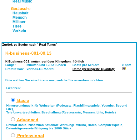
Real Music
Geräusche
Haushalt
Mensch
Militaer
Tiere
Verkehr
Zurück zu Suche nach ` Real Tunes`
K-business-001-00.13
K-Business-001
,
netter
,
seriöser Klingelton
,
fröhlich
Länge:
Minuten und 13 Sekunden
Beats pro Minute:
0 bpm
Erstellt von:
Vortecs-GEMA-frei
Demo (verringerte Qualität):
Bitte wählen Sie eine Lizenz aus, welche Sie erwerben möchten:
Lizenzen:
Basic
Hintergrundmusik für Webseiten (Podcasts, Flashfilme/spiele, Youtube, Second
Life),
Telefonwarteschleifen, Beschallung (Restaurants, Messen, Lifts, Hotels)
Advanced
Enthält Basic, zusätzlich nationale Werbung/TV/Kino, Radio, Computerspiele,
Datenträgervervielfältigung bis 1000 Stück
Professional