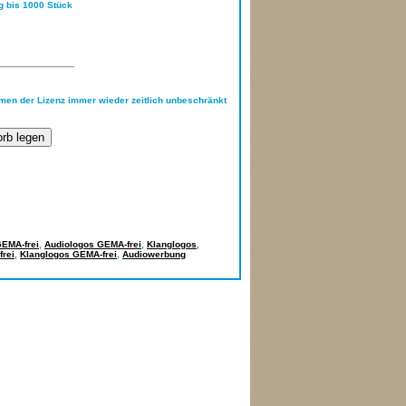
ng bis 1000 Stück
hmen der Lizenz immer wieder zeitlich unbeschränkt
GEMA-frei
,
Audiologos GEMA-frei
,
Klanglogos
,
rei
,
Klanglogos GEMA-frei
,
Audiowerbung