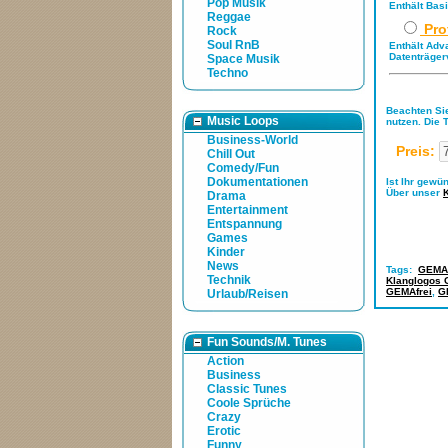
Pop Musik
Enthält Bas
Reggae
Pro
Rock
Soul RnB
Enthält Adv
Datenträger
Space Musik
Techno
Beachten Sie
Music Loops
nutzen. Die 
Business-World
Preis:
Chill Out
Comedy/Fun
Dokumentationen
Ist Ihr gewü
Über unser
Drama
Entertainment
Entspannung
Games
Kinder
News
Tags:
GEMA-
Technik
Klanglogos 
GEMAfrei
,
G
Urlaub/Reisen
Fun Sounds/M. Tunes
Action
Business
Classic Tunes
Coole Sprüche
Crazy
Erotic
Funny