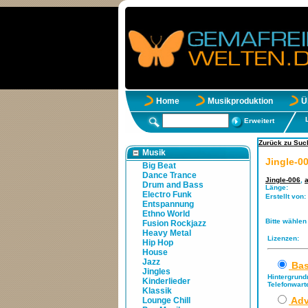
Home
Musikproduktion
Ü
Erweitert
Zurück zu Such
Musik
Jingle-0
Big Beat
Dance Trance
Jingle-006
,
Drum and Bass
Länge:
Electro Funk
Erstellt von:
Entspannung
Ethno World
Bitte wählen
Fusion Rockjazz
Heavy Metal
Lizenzen:
Hip Hop
House
Jazz
Bas
Jingles
Hintergrund
Kinderlieder
Telefonwart
Klassik
Adv
Lounge Chill