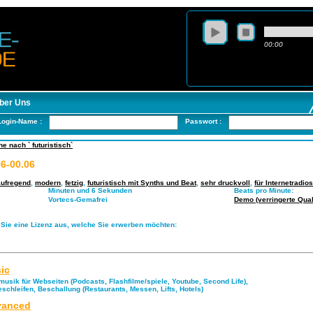
00:00
ber Uns
Login-Name :
Passwort :
e nach ` futuristisch`
06-00.06
aufregend
,
modern
,
fetzig
,
futuristisch mit Synths und Beat
,
sehr druckvoll
,
für Internetradios
Minuten und 6 Sekunden
Beats pro Minute:
Vortecs-Gemafrei
Demo (verringerte Quali
 Sie eine Lizenz aus, welche Sie erwerben möchten:
ic
musik für Webseiten (Podcasts, Flashfilme/spiele, Youtube, Second Life),
eschleifen, Beschallung (Restaurants, Messen, Lifts, Hotels)
anced