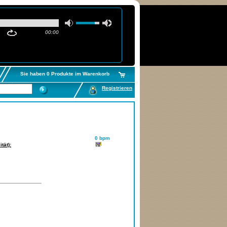
00:00
Sie haben 0 Produkte im Warenkorb
Registrieren
0 bpm
tät):