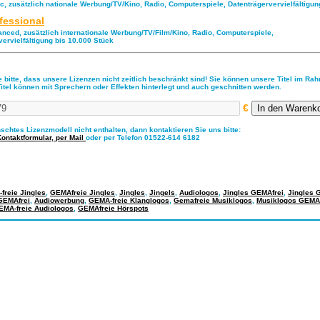
ic, zusätzlich nationale Werbung/TV/Kino, Radio, Computerspiele, Datenträgervervielfältigu
fessional
anced, zusätzlich internationale Werbung/TV/Film/Kino, Radio, Computerspiele,
vervielfältigung bis 10.000 Stück
 bitte, dass unsere Lizenzen nicht zeitlich beschränkt sind! Sie können unsere Titel im Ra
Titel können mit Sprechern oder Effekten hinterlegt und auch geschnitten werden.
€
nschtes Lizenzmodell nicht enthalten, dann kontaktieren Sie uns bitte:
Kontaktformular,
per Mail
oder per Telefon 01522-614 6182
freie Jingles
,
GEMAfreie Jingles
,
Jingles
,
Jingels
,
Audiologos
,
Jingles GEMAfrei
,
Jingles 
GEMAfrei
,
Audiowerbung
,
GEMA-freie Klanglogos
,
Gemafreie Musiklogos
,
Musiklogos GEMAf
EMA-freie Audiologos
,
GEMAfreie Hörspots