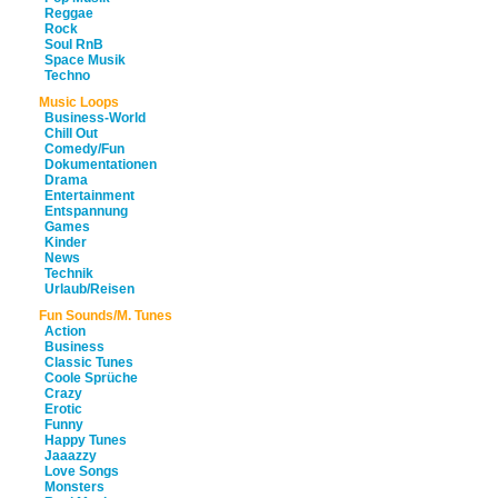
Reggae
Rock
Soul RnB
Space Musik
Techno
Music Loops
Business-World
Chill Out
Comedy/Fun
Dokumentationen
Drama
Entertainment
Entspannung
Games
Kinder
News
Technik
Urlaub/Reisen
Fun Sounds/M. Tunes
Action
Business
Classic Tunes
Coole Sprüche
Crazy
Erotic
Funny
Happy Tunes
Jaaazzy
Love Songs
Monsters