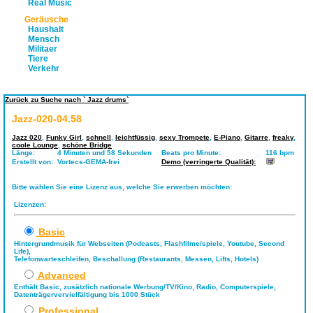
Real Music
Geräusche
Haushalt
Mensch
Militaer
Tiere
Verkehr
Zurück zu Suche nach ` Jazz drums`
Jazz-020-04.58
Jazz 020
,
Funky Girl
,
schnell
,
leichtfüssig
,
sexy Trompete
,
E-Piano
,
Gitarre
,
freaky
,
coole Lounge
,
schöne Bridge
Länge:
4 Minuten und 58 Sekunden
Beats pro Minute:
116 bpm
Erstellt von:
Vortecs-GEMA-frei
Demo (verringerte Qualität):
Bitte wählen Sie eine Lizenz aus, welche Sie erwerben möchten:
Lizenzen:
Basic
Hintergrundmusik für Webseiten (Podcasts, Flashfilme/spiele, Youtube, Second
Life),
Telefonwarteschleifen, Beschallung (Restaurants, Messen, Lifts, Hotels)
Advanced
Enthält Basic, zusätzlich nationale Werbung/TV/Kino, Radio, Computerspiele,
Datenträgervervielfältigung bis 1000 Stück
Professional