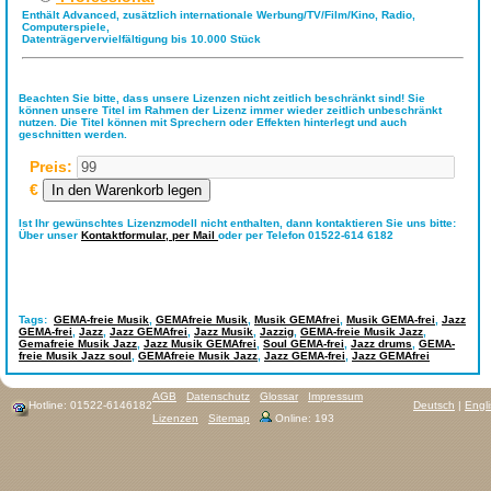
Enthält Advanced, zusätzlich internationale Werbung/TV/Film/Kino, Radio,
Computerspiele,
Datenträgervervielfältigung bis 10.000 Stück
Beachten Sie bitte, dass unsere Lizenzen nicht zeitlich beschränkt sind! Sie
können unsere Titel im Rahmen der Lizenz immer wieder zeitlich unbeschränkt
nutzen. Die Titel können mit Sprechern oder Effekten hinterlegt und auch
geschnitten werden.
Preis:
€
Ist Ihr gewünschtes Lizenzmodell nicht enthalten, dann kontaktieren Sie uns bitte:
Über unser
Kontaktformular,
per Mail
oder per Telefon 01522-614 6182
Tags:
GEMA-freie Musik
,
GEMAfreie Musik
,
Musik GEMAfrei
,
Musik GEMA-frei
,
Jazz
GEMA-frei
,
Jazz
,
Jazz GEMAfrei
,
Jazz Musik
,
Jazzig
,
GEMA-freie Musik Jazz
,
Gemafreie Musik Jazz
,
Jazz Musik GEMAfrei
,
Soul GEMA-frei
,
Jazz drums
,
GEMA-
freie Musik Jazz soul
,
GEMAfreie Musik Jazz
,
Jazz GEMA-frei
,
Jazz GEMAfrei
AGB
Datenschutz
Glossar
Impressum
Hotline: 01522-6146182
Deutsch
|
Engl
Lizenzen
Sitemap
Online: 193