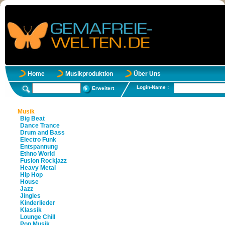
Home
Musikproduktion
Über Uns
Login-Name :
Erweitert
Musik
Big Beat
Dance Trance
Drum and Bass
Electro Funk
Entspannung
Ethno World
Fusion Rockjazz
Heavy Metal
Hip Hop
House
Jazz
Jingles
Kinderlieder
Klassik
Lounge Chill
Pop Musik