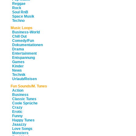
Reggae
Rock
Soul RnB
Space Musik
Techno
Music Loops
Business-World
Chill Out
Comedy/Fun
Dokumentationen
Drama
Entertainment
Entspannung
Games
Kinder
News
Technik
Urlaub/Reisen
Fun Sounds/M. Tunes
Action
Business
Classic Tunes
Coole Sprüche
Crazy
Erotic
Funny
Happy Tunes
Jaaazzy
Love Songs
Monsters