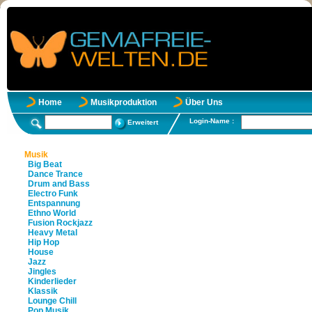
Home
Musikproduktion
Über Uns
Login-Name :
Erweitert
Musik
Big Beat
Dance Trance
Drum and Bass
Electro Funk
Entspannung
Ethno World
Fusion Rockjazz
Heavy Metal
Hip Hop
House
Jazz
Jingles
Kinderlieder
Klassik
Lounge Chill
Pop Musik