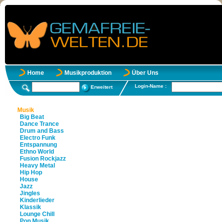
Home
Musikproduktion
Über Uns
Login-Name :
Erweitert
Musik
Big Beat
Dance Trance
Drum and Bass
Electro Funk
Entspannung
Ethno World
Fusion Rockjazz
Heavy Metal
Hip Hop
House
Jazz
Jingles
Kinderlieder
Klassik
Lounge Chill
Pop Musik