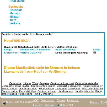
Real Music
Geräusche
Haushalt
Mensch
Militaer
Tiere
Verkehr
Zurück zu Suche nach ` freie Tierger usche`
Hund-008-00.14
Hund
,
groß
,
Schäferhund
,
bellt
,
kläfft
,
bellen
,
kläffen
,
00:14 min.
Länge:
Minuten und 14 Sekunden
Beats pro Minute:
0 bpm
Erstellt von:
Vortecs-GEMA-frei
Demo (verringerte Qualität):
Dieses Musikstück steht im Moment in keinem
Lizenzmodell zum Kauf zur Verfügung.
Tags:
Geräusche
,
Klänge
,
Töne
,
Samples
,
Geräusche Lizenzfrei
,
Geräusche rechtefrei
,
Geräusche online kaufen
,
Sounds online kaufen
,
Geräusche lizensieren
,
Klänge lizensieren
,
Tiergeräusche
,
Geräusche Tiere
,
Soundeffekte
,
Tierklänge
,
Tiersounds
,
freie Tiergeräusche
,
Sounds online
,
Klangbibliothek
,
Geräusche Hund
,
Hundesounds
,
Hundegeräusche
,
Klang
eines Hundes
,
Hunde klang
,
Hund Geräusche
AGB
Datenschutz
Glossar
Impressum
Hotline: 01522-6146182
Deutsch
|
Engl
Lizenzen
Sitemap
Online: 203