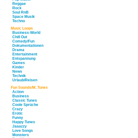
Reggae
Rock
Soul RnB
Space Musik
Techno
Music Loops
Business-World
Chill Out
Comedy/Fun
Dokumentationen
Drama
Entertainment
Entspannung
Games
Kinder
News
Technik
Urlaub/Reisen
Fun Sounds/M. Tunes
Action
Business
Classic Tunes
Coole Sprüche
Crazy
Erotic
Funny
Happy Tunes
Jaaazzy
Love Songs
Monsters