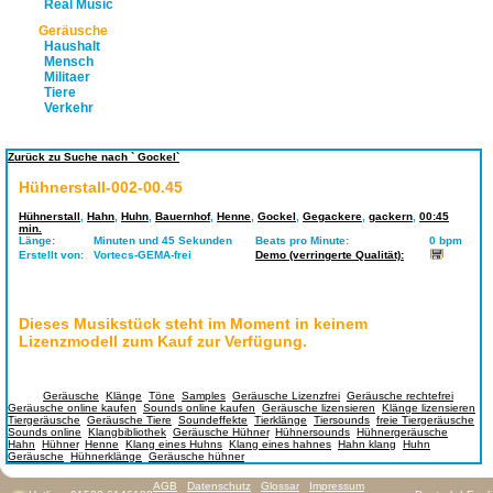
Real Music
Geräusche
Haushalt
Mensch
Militaer
Tiere
Verkehr
Zurück zu Suche nach ` Gockel`
Hühnerstall-002-00.45
Hühnerstall
,
Hahn
,
Huhn
,
Bauernhof
,
Henne
,
Gockel
,
Gegackere
,
gackern
,
00:45
min.
Länge:
Minuten und 45 Sekunden
Beats pro Minute:
0 bpm
Erstellt von:
Vortecs-GEMA-frei
Demo (verringerte Qualität):
Dieses Musikstück steht im Moment in keinem
Lizenzmodell zum Kauf zur Verfügung.
Tags:
Geräusche
,
Klänge
,
Töne
,
Samples
,
Geräusche Lizenzfrei
,
Geräusche rechtefrei
,
Geräusche online kaufen
,
Sounds online kaufen
,
Geräusche lizensieren
,
Klänge lizensieren
,
Tiergeräusche
,
Geräusche Tiere
,
Soundeffekte
,
Tierklänge
,
Tiersounds
,
freie Tiergeräusche
,
Sounds online
,
Klangbibliothek
,
Geräusche Hühner
,
Hühnersounds
,
Hühnergeräusche
,
Hahn
,
Hühner
,
Henne
,
Klang eines Huhns
,
Klang eines hahnes
,
Hahn klang
,
Huhn
Geräusche
,
Hühnerklänge
,
Geräusche hühner
AGB
Datenschutz
Glossar
Impressum