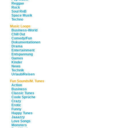
Reggae
Rock
Soul RnB
Space Musik
Techno
Music Loops
Business-World
Chill Out
Comedy/Fun
Dokumentationen
Drama
Entertainment
Entspannung
Games
Kinder
News
Technik
Urlaub/Reisen
Fun Sounds/M. Tunes
Action
Business
Classic Tunes
Coole Sprüche
Crazy
Erotic
Funny
Happy Tunes
Jaaazzy
Love Songs
Monsters