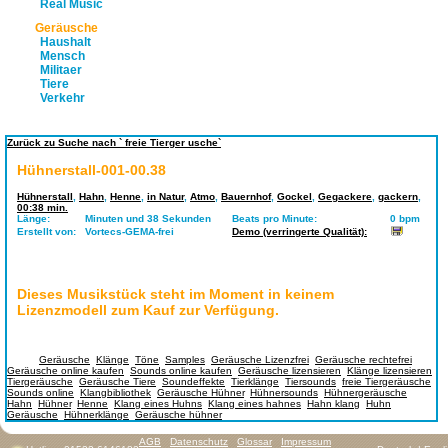
Real Music
Geräusche
Haushalt
Mensch
Militaer
Tiere
Verkehr
Zurück zu Suche nach ` freie Tierger usche`
Hühnerstall-001-00.38
Hühnerstall
,
Hahn
,
Henne
,
in Natur
,
Atmo
,
Bauernhof
,
Gockel
,
Gegackere
,
gackern
,
00:38 min.
Länge:
Minuten und 38 Sekunden
Beats pro Minute:
0 bpm
Erstellt von:
Vortecs-GEMA-frei
Demo (verringerte Qualität):
Dieses Musikstück steht im Moment in keinem
Lizenzmodell zum Kauf zur Verfügung.
Tags:
Geräusche
,
Klänge
,
Töne
,
Samples
,
Geräusche Lizenzfrei
,
Geräusche rechtefrei
,
Geräusche online kaufen
,
Sounds online kaufen
,
Geräusche lizensieren
,
Klänge lizensieren
,
Tiergeräusche
,
Geräusche Tiere
,
Soundeffekte
,
Tierklänge
,
Tiersounds
,
freie Tiergeräusche
,
Sounds online
,
Klangbibliothek
,
Geräusche Hühner
,
Hühnersounds
,
Hühnergeräusche
,
Hahn
,
Hühner
,
Henne
,
Klang eines Huhns
,
Klang eines hahnes
,
Hahn klang
,
Huhn
Geräusche
,
Hühnerklänge
,
Geräusche hühner
AGB
Datenschutz
Glossar
Impressum