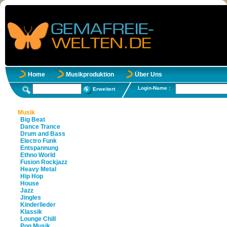
Home
Musikproduktion
Über Uns
Login-Name :
Erweitert
Musik
Big Beat
Dance Trance
Drum and Bass
Electro Funk
Entspannung
Ethno World
Fusion Rockjazz
Heavy Metal
Hip Hop
House
Jazz
Jingles
Kinderlieder
Klassik
Lounge Chill
Pop Musik