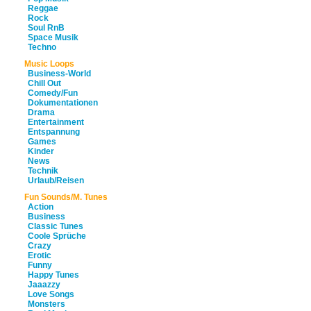
Reggae
Rock
Soul RnB
Space Musik
Techno
Music Loops
Business-World
Chill Out
Comedy/Fun
Dokumentationen
Drama
Entertainment
Entspannung
Games
Kinder
News
Technik
Urlaub/Reisen
Fun Sounds/M. Tunes
Action
Business
Classic Tunes
Coole Sprüche
Crazy
Erotic
Funny
Happy Tunes
Jaaazzy
Love Songs
Monsters