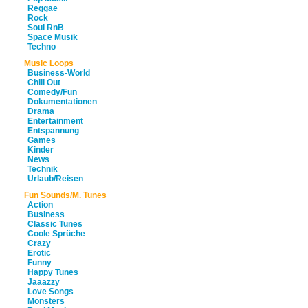
Reggae
Rock
Soul RnB
Space Musik
Techno
Music Loops
Business-World
Chill Out
Comedy/Fun
Dokumentationen
Drama
Entertainment
Entspannung
Games
Kinder
News
Technik
Urlaub/Reisen
Fun Sounds/M. Tunes
Action
Business
Classic Tunes
Coole Sprüche
Crazy
Erotic
Funny
Happy Tunes
Jaaazzy
Love Songs
Monsters