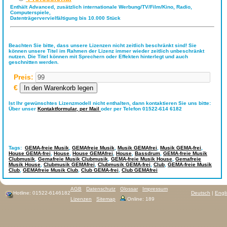
Enthält Advanced, zusätzlich internationale Werbung/TV/Film/Kino, Radio,
Computerspiele,
Datenträgervervielfältigung bis 10.000 Stück
Beachten Sie bitte, dass unsere Lizenzen nicht zeitlich beschränkt sind! Sie
können unsere Titel im Rahmen der Lizenz immer wieder zeitlich unbeschränkt
nutzen. Die Titel können mit Sprechern oder Effekten hinterlegt und auch
geschnitten werden.
Preis:
€
Ist Ihr gewünschtes Lizenzmodell nicht enthalten, dann kontaktieren Sie uns bitte:
Über unser
Kontaktformular,
per Mail
oder per Telefon 01522-614 6182
Tags:
GEMA-freie Musik
,
GEMAfreie Musik
,
Musik GEMAfrei
,
Musik GEMA-frei
,
House GEMA-frei
,
House
,
House GEMAfrei
,
House
,
Bassdrum
,
GEMA-freie Musik
Clubmusik
,
Gemafreie Musik Clubmusik
,
GEMA-freie Musik House
,
Gemafreie
Musik House
,
Clubmusik GEMAfrei
,
Clubmusik GEMA-frei
,
Club
,
GEMA-freie Musik
Club
,
GEMAfreie Musik Club
,
Club GEMA-frei
,
Club GEMAfrei
AGB
Datenschutz
Glossar
Impressum
Hotline: 01522-6146182
Deutsch
|
Engl
Lizenzen
Sitemap
Online: 189