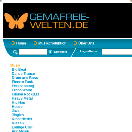
Home
Musikproduktion
Über Uns
Login-Name :
Erweitert
Musik
Big Beat
Dance Trance
Drum and Bass
Electro Funk
Entspannung
Ethno World
Fusion Rockjazz
Heavy Metal
Hip Hop
House
Jazz
Jingles
Kinderlieder
Klassik
Lounge Chill
Pop Musik