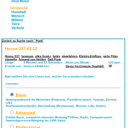
Real Music
Geräusche
Haushalt
Mensch
Militaer
Tiere
Verkehr
Zurück zu Suche nach ` Punk`
House 037-03.12
House 037
,
langsam
,
ultra freaky
,
funky
,
abgefahren
,
Elektro-Einflüse
,
geile Filter
,
stampfig
,
Armand van Helden
,
Daft Punk
Länge:
3 Minuten und 12 Sekunden
Beats pro Minute:
120 bpm
Erstellt von:
Vortecs-GEMA-frei
Demo (verringerte Qualität):
Bitte wählen Sie eine Lizenz aus, welche Sie erwerben möchten:
Lizenzen:
Basic
Hintergrundmusik für Webseiten (Podcasts, Flashfilme/spiele, Youtube, Second
Life),
Telefonwarteschleifen, Beschallung (Restaurants, Messen, Lifts, Hotels)
Advanced
Enthält Basic, zusätzlich nationale Werbung/TV/Kino, Radio, Computerspiele,
Datenträgervervielfältigung bis 1000 Stück
Professional