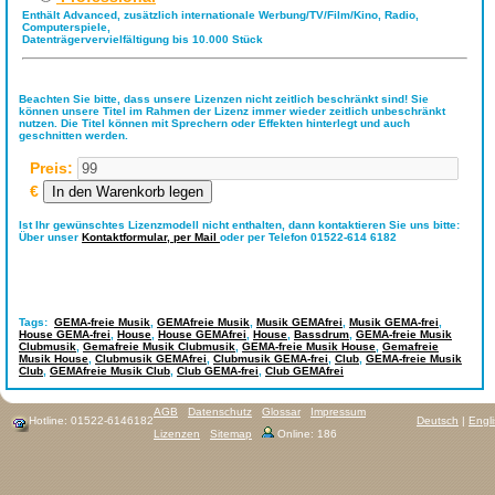
Enthält Advanced, zusätzlich internationale Werbung/TV/Film/Kino, Radio,
Computerspiele,
Datenträgervervielfältigung bis 10.000 Stück
Beachten Sie bitte, dass unsere Lizenzen nicht zeitlich beschränkt sind! Sie
können unsere Titel im Rahmen der Lizenz immer wieder zeitlich unbeschränkt
nutzen. Die Titel können mit Sprechern oder Effekten hinterlegt und auch
geschnitten werden.
Preis:
€
Ist Ihr gewünschtes Lizenzmodell nicht enthalten, dann kontaktieren Sie uns bitte:
Über unser
Kontaktformular,
per Mail
oder per Telefon 01522-614 6182
Tags:
GEMA-freie Musik
,
GEMAfreie Musik
,
Musik GEMAfrei
,
Musik GEMA-frei
,
House GEMA-frei
,
House
,
House GEMAfrei
,
House
,
Bassdrum
,
GEMA-freie Musik
Clubmusik
,
Gemafreie Musik Clubmusik
,
GEMA-freie Musik House
,
Gemafreie
Musik House
,
Clubmusik GEMAfrei
,
Clubmusik GEMA-frei
,
Club
,
GEMA-freie Musik
Club
,
GEMAfreie Musik Club
,
Club GEMA-frei
,
Club GEMAfrei
AGB
Datenschutz
Glossar
Impressum
Hotline: 01522-6146182
Deutsch
|
Engl
Lizenzen
Sitemap
Online: 186