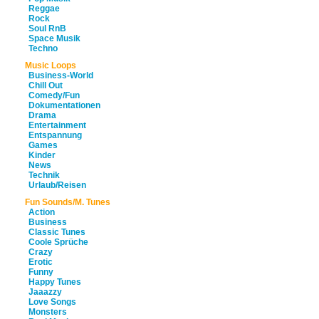
Reggae
Rock
Soul RnB
Space Musik
Techno
Music Loops
Business-World
Chill Out
Comedy/Fun
Dokumentationen
Drama
Entertainment
Entspannung
Games
Kinder
News
Technik
Urlaub/Reisen
Fun Sounds/M. Tunes
Action
Business
Classic Tunes
Coole Sprüche
Crazy
Erotic
Funny
Happy Tunes
Jaaazzy
Love Songs
Monsters