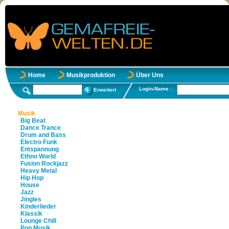
Home
Musikproduktion
Über Uns
Login-Name :
Erweitert
Musik
Big Beat
Dance Trance
Drum and Bass
Electro Funk
Entspannung
Ethno World
Fusion Rockjazz
Heavy Metal
Hip Hop
House
Jazz
Jingles
Kinderlieder
Klassik
Lounge Chill
Pop Musik