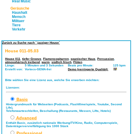
Real Music
Geräusche
Haushalt
Mensch
Militaer
Tiere
Verkehr
Zurück zu Suche nach ` jazziger House`
House 011-05.03
House 011
,
tiefer Groove
,
Flamencogitarren
,
spanischer Haus
,
Percussion
,
atmosphärisch treibend
,
warm
,
südlich frisch
,
Flöten
Länge:
5 Minuten und 3 Sekunden
Beats pro Minute:
125 bpm
Erstellt von:
Vortecs-GEMA-frei
Demo (verringerte Qualität):
Bitte wählen Sie eine Lizenz aus, welche Sie erwerben möchten:
Lizenzen:
Basic
Hintergrundmusik für Webseiten (Podcasts, Flashfilme/spiele, Youtube, Second
Life),
Telefonwarteschleifen, Beschallung (Restaurants, Messen, Lifts, Hotels)
Advanced
Enthält Basic, zusätzlich nationale Werbung/TV/Kino, Radio, Computerspiele,
Datenträgervervielfältigung bis 1000 Stück
Professional