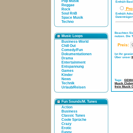
Pop Musik
Enthält Bas
Reggae
Pro
Rock
Soul RnB
Enthält Adv
Datenträger
Space Musik
Techno
Beachten Sie
Music Loops
nutzen. Die 
Business-World
Preis:
Chill Out
Comedy/Fun
Dokumentationen
Ist Ihr gewü
Über unser
Drama
Entertainment
Entspannung
Games
Kinder
News
Tags:
GEMA-
Technik
Musik Clubm
freie Musik 
Urlaub/Reisen
Fun Sounds/M. Tunes
Action
Business
Classic Tunes
Coole Sprüche
Crazy
Erotic
Funny