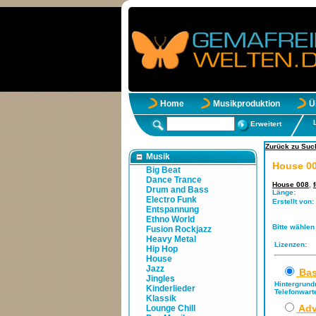
Home
Musikproduktion
Ü
Erweitert
Zurück zu Suc
Musik
House 00
Big Beat
Dance Trance
House 008
,
Drum and Bass
Länge:
Electro Funk
Erstellt von:
Entspannung
Ethno World
Bitte wählen
Fusion Rockjazz
Heavy Metal
Lizenzen:
Hip Hop
House
Jazz
Bas
Jingles
Hintergrund
Kinderlieder
Telefonwart
Klassik
Adv
Lounge Chill