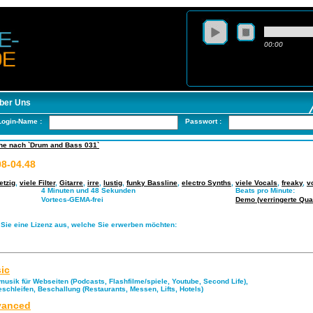
00:00
ber Uns
Login-Name :
Passwort :
he nach `Drum and Bass 031`
8-04.48
fetzig
,
viele Filter
,
Gitarre
,
irre
,
lustig
,
funky Bassline
,
electro Synths
,
viele Vocals
,
freaky
,
vo
4 Minuten und 48 Sekunden
Beats pro Minute:
Vortecs-GEMA-frei
Demo (verringerte Quali
 Sie eine Lizenz aus, welche Sie erwerben möchten:
ic
musik für Webseiten (Podcasts, Flashfilme/spiele, Youtube, Second Life),
eschleifen, Beschallung (Restaurants, Messen, Lifts, Hotels)
anced