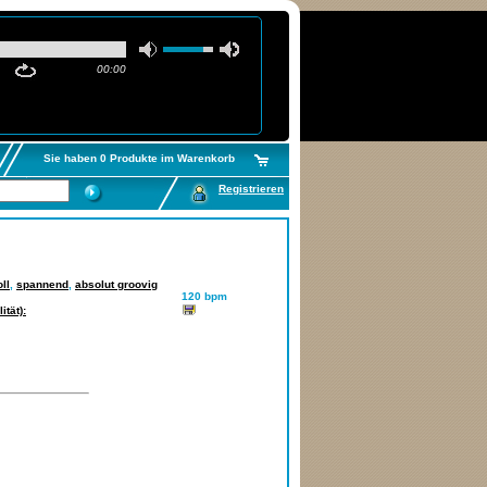
00:00
Sie haben 0 Produkte im Warenkorb
Registrieren
ll
,
spannend
,
absolut groovig
120 bpm
tät):