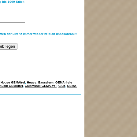
ng bis 1000 Stück
hmen der Lizenz immer wieder zeitlich unbeschränkt
,
House GEMAfrei
,
House
,
Bassdrum
,
GEMA-freie
musik GEMAfrei
,
Clubmusik GEMA-frei
,
Club
,
GEMA-