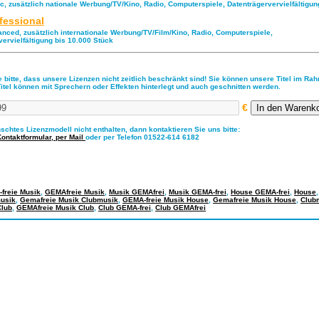
ic, zusätzlich nationale Werbung/TV/Kino, Radio, Computerspiele, Datenträgervervielfältigu
fessional
anced, zusätzlich internationale Werbung/TV/Film/Kino, Radio, Computerspiele,
vervielfältigung bis 10.000 Stück
 bitte, dass unsere Lizenzen nicht zeitlich beschränkt sind! Sie können unsere Titel im Ra
Titel können mit Sprechern oder Effekten hinterlegt und auch geschnitten werden.
€
nschtes Lizenzmodell nicht enthalten, dann kontaktieren Sie uns bitte:
Kontaktformular,
per Mail
oder per Telefon 01522-614 6182
freie Musik
,
GEMAfreie Musik
,
Musik GEMAfrei
,
Musik GEMA-frei
,
House GEMA-frei
,
House
usik
,
Gemafreie Musik Clubmusik
,
GEMA-freie Musik House
,
Gemafreie Musik House
,
Club
Club
,
GEMAfreie Musik Club
,
Club GEMA-frei
,
Club GEMAfrei