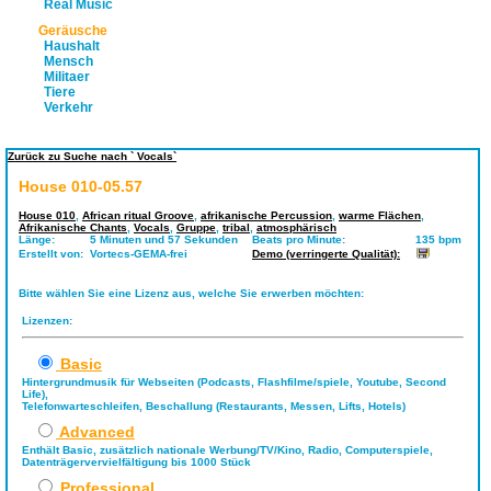
Real Music
Geräusche
Haushalt
Mensch
Militaer
Tiere
Verkehr
Zurück zu Suche nach ` Vocals`
House 010-05.57
House 010
,
African ritual Groove
,
afrikanische Percussion
,
warme Flächen
,
Afrikanische Chants
,
Vocals
,
Gruppe
,
tribal
,
atmosphärisch
Länge:
5 Minuten und 57 Sekunden
Beats pro Minute:
135 bpm
Erstellt von:
Vortecs-GEMA-frei
Demo (verringerte Qualität):
Bitte wählen Sie eine Lizenz aus, welche Sie erwerben möchten:
Lizenzen:
Basic
Hintergrundmusik für Webseiten (Podcasts, Flashfilme/spiele, Youtube, Second
Life),
Telefonwarteschleifen, Beschallung (Restaurants, Messen, Lifts, Hotels)
Advanced
Enthält Basic, zusätzlich nationale Werbung/TV/Kino, Radio, Computerspiele,
Datenträgervervielfältigung bis 1000 Stück
Professional