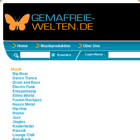
Home
Musikproduktion
Über Uns
Login-Name :
Erweitert
Musik
Big Beat
Dance Trance
Drum and Bass
Electro Funk
Entspannung
Ethno World
Fusion Rockjazz
Heavy Metal
Hip Hop
House
Jazz
Jingles
Kinderlieder
Klassik
Lounge Chill
Pop Musik