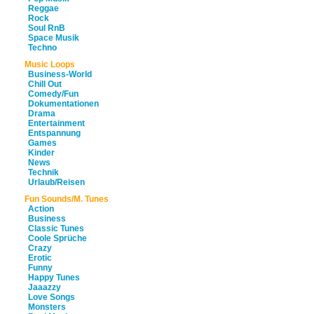
Reggae
Rock
Soul RnB
Space Musik
Techno
Music Loops
Business-World
Chill Out
Comedy/Fun
Dokumentationen
Drama
Entertainment
Entspannung
Games
Kinder
News
Technik
Urlaub/Reisen
Fun Sounds/M. Tunes
Action
Business
Classic Tunes
Coole Sprüche
Crazy
Erotic
Funny
Happy Tunes
Jaaazzy
Love Songs
Monsters