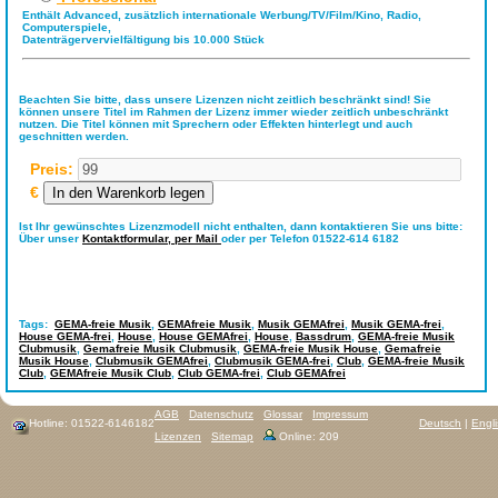
Enthält Advanced, zusätzlich internationale Werbung/TV/Film/Kino, Radio,
Computerspiele,
Datenträgervervielfältigung bis 10.000 Stück
Beachten Sie bitte, dass unsere Lizenzen nicht zeitlich beschränkt sind! Sie
können unsere Titel im Rahmen der Lizenz immer wieder zeitlich unbeschränkt
nutzen. Die Titel können mit Sprechern oder Effekten hinterlegt und auch
geschnitten werden.
Preis:
€
Ist Ihr gewünschtes Lizenzmodell nicht enthalten, dann kontaktieren Sie uns bitte:
Über unser
Kontaktformular,
per Mail
oder per Telefon 01522-614 6182
Tags:
GEMA-freie Musik
,
GEMAfreie Musik
,
Musik GEMAfrei
,
Musik GEMA-frei
,
House GEMA-frei
,
House
,
House GEMAfrei
,
House
,
Bassdrum
,
GEMA-freie Musik
Clubmusik
,
Gemafreie Musik Clubmusik
,
GEMA-freie Musik House
,
Gemafreie
Musik House
,
Clubmusik GEMAfrei
,
Clubmusik GEMA-frei
,
Club
,
GEMA-freie Musik
Club
,
GEMAfreie Musik Club
,
Club GEMA-frei
,
Club GEMAfrei
AGB
Datenschutz
Glossar
Impressum
Hotline: 01522-6146182
Deutsch
|
Engl
Lizenzen
Sitemap
Online: 209