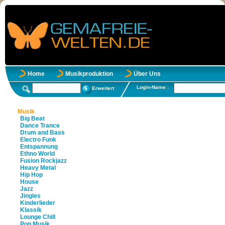
Home
Musikproduktion
Über Uns
Login-Name :
Erweitert
Musik
Big Beat
Dance Trance
Drum and Bass
Electro Funk
Entspannung
Ethno World
Fusion Rockjazz
Heavy Metal
Hip Hop
House
Jazz
Jingles
Kinderlieder
Klassik
Lounge Chill
Pop Musik