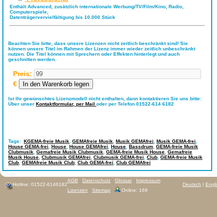
Enthält Advanced, zusätzlich internationale Werbung/TV/Film/Kino, Radio,
Computerspiele,
Datenträgervervielfältigung bis 10.000 Stück
Beachten Sie bitte, dass unsere Lizenzen nicht zeitlich beschränkt sind! Sie
können unsere Titel im Rahmen der Lizenz immer wieder zeitlich unbeschränkt
nutzen. Die Titel können mit Sprechern oder Effekten hinterlegt und auch
geschnitten werden.
Preis:
€
Ist Ihr gewünschtes Lizenzmodell nicht enthalten, dann kontaktieren Sie uns bitte:
Über unser
Kontaktformular,
per Mail
oder per Telefon 01522-614 6182
Tags:
KGEMA-freie Musik
,
GEMAfreie Musik
,
Musik GEMAfrei
,
Musik GEMA-frei
,
House GEMA-frei
,
House
,
House GEMAfrei
,
House
,
Bassdrum
,
GEMA-freie Musik
Clubmusik
,
Gemafreie Musik Clubmusik
,
GEMA-freie Musik House
,
Gemafreie
Musik House
,
Clubmusik GEMAfrei
,
Clubmusik GEMA-frei
,
Club
,
GEMA-freie Musik
Club
,
GEMAfreie Musik Club
,
Club GEMA-frei
,
Club GEMAfrei
AGB
Datenschutz
Glossar
Impressum
Hotline: 01522-6146182
Deutsch
|
Engl
Lizenzen
Sitemap
Online: 169