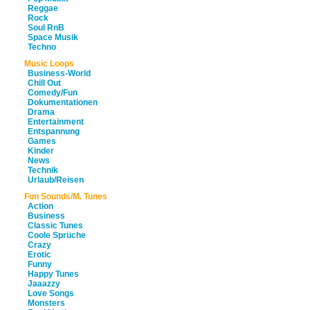
Reggae
Rock
Soul RnB
Space Musik
Techno
Music Loops
Business-World
Chill Out
Comedy/Fun
Dokumentationen
Drama
Entertainment
Entspannung
Games
Kinder
News
Technik
Urlaub/Reisen
Fun Sounds/M. Tunes
Action
Business
Classic Tunes
Coole Sprüche
Crazy
Erotic
Funny
Happy Tunes
Jaaazzy
Love Songs
Monsters