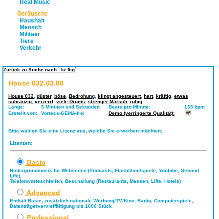
Real Music
Geräusche
Haushalt
Mensch
Militaer
Tiere
Verkehr
Zurück zu Suche nach ` kr ftig`
House 032-03.00
House 032
,
düster
,
böse
,
Bedrohung
,
klingt angesteuert
,
hart
,
kräftig
,
etwas
schranzig
,
verzerrt
,
viele Drums
,
strenger Marsch
,
ruhig
Länge:
3 Minuten und Sekunden
Beats pro Minute:
133 bpm
Erstellt von:
Vortecs-GEMA-frei
Demo (verringerte Qualität):
Bitte wählen Sie eine Lizenz aus, welche Sie erwerben möchten:
Lizenzen:
Basic
Hintergrundmusik für Webseiten (Podcasts, Flashfilme/spiele, Youtube, Second
Life),
Telefonwarteschleifen, Beschallung (Restaurants, Messen, Lifts, Hotels)
Advanced
Enthält Basic, zusätzlich nationale Werbung/TV/Kino, Radio, Computerspiele,
Datenträgervervielfältigung bis 1000 Stück
Professional