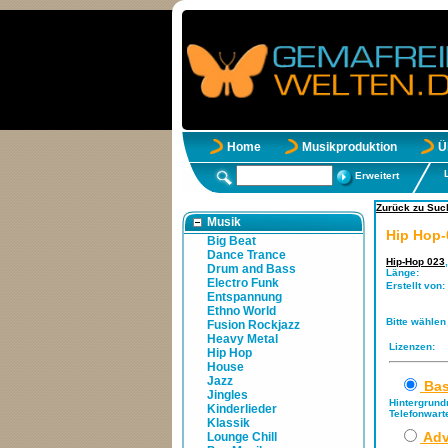
Home
Musikproduktion
Ü
Erweitert
Zurück zu Suc
Musik
Hip Hop-
Big Beat
Dance Trance
Hip-Hop 023
Drum and Bass
Länge:
Electro Funk
Erstellt von:
Entspannung
Ethno World
Bitte wählen
Fusion Rockjazz
Heavy Metal
Lizenzen:
Hip Hop
House
Jazz
Bas
Jingles
Hintergrund
Kinderlieder
Telefonwart
Klassik
Adv
Lounge Chill