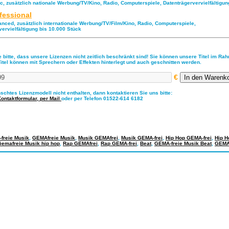
ic, zusätzlich nationale Werbung/TV/Kino, Radio, Computerspiele, Datenträgervervielfältigu
fessional
anced, zusätzlich internationale Werbung/TV/Film/Kino, Radio, Computerspiele,
vervielfältigung bis 10.000 Stück
 bitte, dass unsere Lizenzen nicht zeitlich beschränkt sind! Sie können unsere Titel im Ra
Titel können mit Sprechern oder Effekten hinterlegt und auch geschnitten werden.
€
nschtes Lizenzmodell nicht enthalten, dann kontaktieren Sie uns bitte:
Kontaktformular,
per Mail
oder per Telefon 01522-614 6182
freie Musik
,
GEMAfreie Musik
,
Musik GEMAfrei
,
Musik GEMA-frei
,
Hip Hop GEMA-frei
,
Hip H
Gemafreie Musik hip hop
,
Rap GEMAfrei
,
Rap GEMA-frei
,
Beat
,
GEMA-freie Musik Beat
,
GEMAf