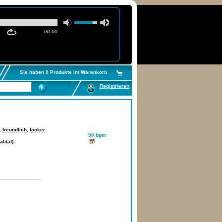
00:00
Sie haben 0 Produkte im Warenkorb
Registrieren
,
freundlich
,
locker
90 bpm
lität):