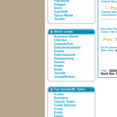
Pop Musik
Enthält Bas
Reggae
Pro
Rock
Soul RnB
Enthält Adv
Datenträger
Space Musik
Techno
Beachten Sie
Music Loops
nutzen. Die 
Business-World
Preis:
Chill Out
Comedy/Fun
Dokumentationen
Ist Ihr gewü
Über unser
Drama
Entertainment
Entspannung
Games
Kinder
News
Tags:
GEMA-
Technik
Musik Rap
,
Urlaub/Reisen
Fun Sounds/M. Tunes
Action
Business
Classic Tunes
Coole Sprüche
Crazy
Erotic
Funny