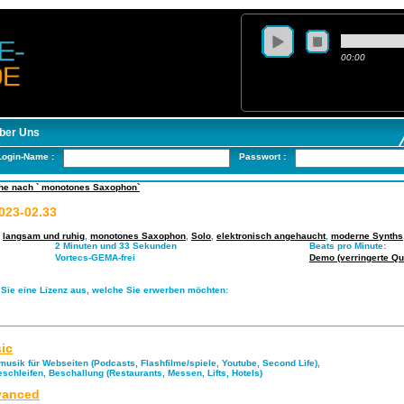
00:00
ber Uns
Login-Name :
Passwort :
he nach ` monotones Saxophon`
023-02.33
,
langsam und ruhig
,
monotones Saxophon
,
Solo
,
elektronisch angehaucht
,
moderne Synths
2 Minuten und 33 Sekunden
Beats pro Minute:
Vortecs-GEMA-frei
Demo (verringerte Qua
 Sie eine Lizenz aus, welche Sie erwerben möchten:
ic
musik für Webseiten (Podcasts, Flashfilme/spiele, Youtube, Second Life),
eschleifen, Beschallung (Restaurants, Messen, Lifts, Hotels)
anced