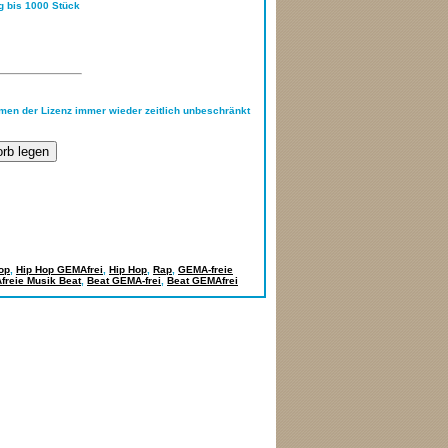
ng bis 1000 Stück
hmen der Lizenz immer wieder zeitlich unbeschränkt
op
,
Hip Hop GEMAfrei
,
Hip Hop
,
Rap
,
GEMA-freie
reie Musik Beat
,
Beat GEMA-frei
,
Beat GEMAfrei