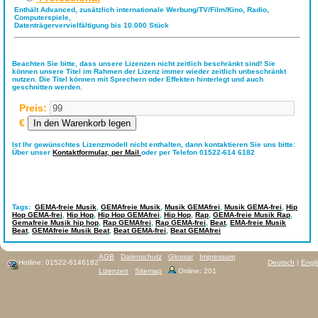
Enthält Advanced, zusätzlich internationale Werbung/TV/Film/Kino, Radio,
Computerspiele,
Datenträgervervielfältigung bis 10.000 Stück
Beachten Sie bitte, dass unsere Lizenzen nicht zeitlich beschränkt sind! Sie
können unsere Titel im Rahmen der Lizenz immer wieder zeitlich unbeschränkt
nutzen. Die Titel können mit Sprechern oder Effekten hinterlegt und auch
geschnitten werden.
Preis:
€
Ist Ihr gewünschtes Lizenzmodell nicht enthalten, dann kontaktieren Sie uns bitte:
Über unser
Kontaktformular,
per Mail
oder per Telefon 01522-614 6182
Tags:
GEMA-freie Musik
,
GEMAfreie Musik
,
Musik GEMAfrei
,
Musik GEMA-frei
,
Hip
Hop GEMA-frei
,
Hip Hop
,
Hip Hop GEMAfrei
,
Hip Hop
,
Rap
,
GEMA-freie Musik Rap
,
Gemafreie Musik hip hop
,
Rap GEMAfrei
,
Rap GEMA-frei
,
Beat
,
EMA-freie Musik
Beat
,
GEMAfreie Musik Beat
,
Beat GEMA-frei
,
Beat GEMAfrei
AGB
Datenschutz
Glossar
Impressum
Hotline: 01522-6146182
Deutsch
|
Engl
Lizenzen
Sitemap
Online: 201