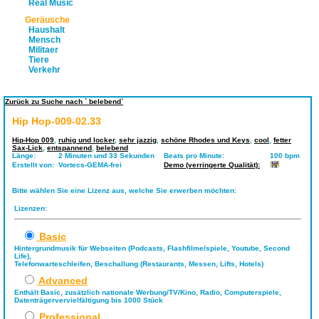
Real Music
Geräusche
Haushalt
Mensch
Militaer
Tiere
Verkehr
Zurück zu Suche nach ` belebend`
Hip Hop-009-02.33
Hip-Hop 009
,
ruhig und locker
,
sehr jazzig
,
schöne Rhodes und Keys
,
cool
,
fetter
Sax-Lick
,
entspannend
,
belebend
Länge:
2 Minuten und 33 Sekunden
Beats pro Minute:
100 bpm
Erstellt von:
Vortecs-GEMA-frei
Demo (verringerte Qualität):
Bitte wählen Sie eine Lizenz aus, welche Sie erwerben möchten:
Lizenzen:
Basic
Hintergrundmusik für Webseiten (Podcasts, Flashfilme/spiele, Youtube, Second
Life),
Telefonwarteschleifen, Beschallung (Restaurants, Messen, Lifts, Hotels)
Advanced
Enthält Basic, zusätzlich nationale Werbung/TV/Kino, Radio, Computerspiele,
Datenträgervervielfältigung bis 1000 Stück
Professional