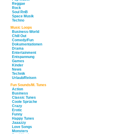
Reggae
Rock
Soul RnB
Space Musik
Techno
Music Loops
Business-World
Chill Out
Comedy/Fun
Dokumentationen
Drama
Entertainment
Entspannung
Games
Kinder
News
Technik
Urlaub/Reisen
Fun Sounds/M. Tunes
Action
Business
Classic Tunes
Coole Sprüche
Crazy
Erotic
Funny
Happy Tunes
Jaaazzy
Love Songs
Monsters