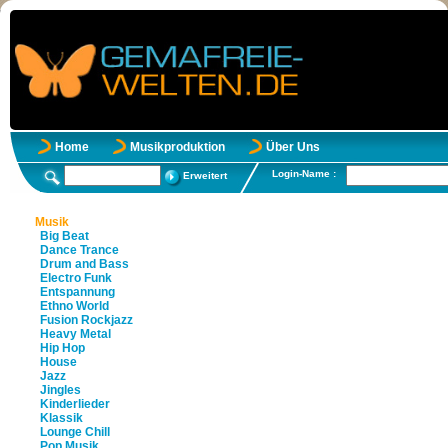
Home
Musikproduktion
Über Uns
Login-Name :
Erweitert
Musik
Big Beat
Dance Trance
Drum and Bass
Electro Funk
Entspannung
Ethno World
Fusion Rockjazz
Heavy Metal
Hip Hop
House
Jazz
Jingles
Kinderlieder
Klassik
Lounge Chill
Pop Musik