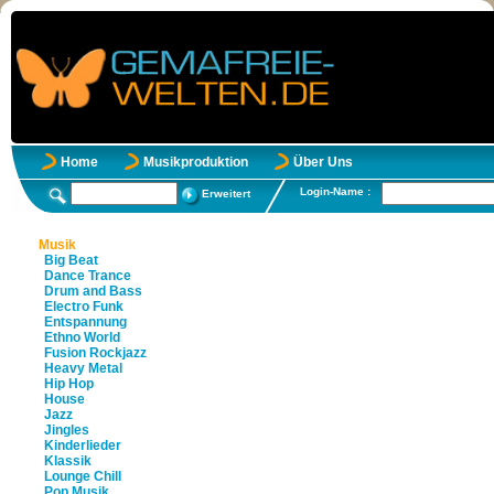
Home
Musikproduktion
Über Uns
Login-Name :
Erweitert
Musik
Big Beat
Dance Trance
Drum and Bass
Electro Funk
Entspannung
Ethno World
Fusion Rockjazz
Heavy Metal
Hip Hop
House
Jazz
Jingles
Kinderlieder
Klassik
Lounge Chill
Pop Musik