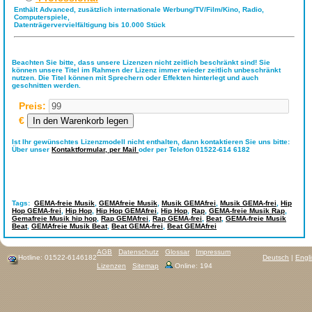
Enthält Advanced, zusätzlich internationale Werbung/TV/Film/Kino, Radio,
Computerspiele,
Datenträgervervielfältigung bis 10.000 Stück
Beachten Sie bitte, dass unsere Lizenzen nicht zeitlich beschränkt sind! Sie
können unsere Titel im Rahmen der Lizenz immer wieder zeitlich unbeschränkt
nutzen. Die Titel können mit Sprechern oder Effekten hinterlegt und auch
geschnitten werden.
Preis:
€
Ist Ihr gewünschtes Lizenzmodell nicht enthalten, dann kontaktieren Sie uns bitte:
Über unser
Kontaktformular,
per Mail
oder per Telefon 01522-614 6182
Tags:
GEMA-freie Musik
,
GEMAfreie Musik
,
Musik GEMAfrei
,
Musik GEMA-frei
,
Hip
Hop GEMA-frei
,
Hip Hop
,
Hip Hop GEMAfrei
,
Hip Hop
,
Rap
,
GEMA-freie Musik Rap
,
Gemafreie Musik hip hop
,
Rap GEMAfrei
,
Rap GEMA-frei
,
Beat
,
GEMA-freie Musik
Beat
,
GEMAfreie Musik Beat
,
Beat GEMA-frei
,
Beat GEMAfrei
AGB
Datenschutz
Glossar
Impressum
Hotline: 01522-6146182
Deutsch
|
Engl
Lizenzen
Sitemap
Online: 194