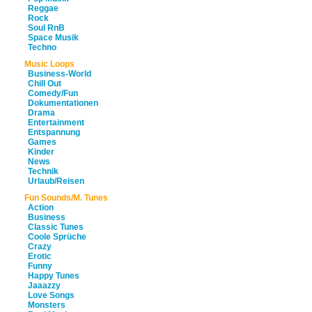
Reggae
Rock
Soul RnB
Space Musik
Techno
Music Loops
Business-World
Chill Out
Comedy/Fun
Dokumentationen
Drama
Entertainment
Entspannung
Games
Kinder
News
Technik
Urlaub/Reisen
Fun Sounds/M. Tunes
Action
Business
Classic Tunes
Coole Sprüche
Crazy
Erotic
Funny
Happy Tunes
Jaaazzy
Love Songs
Monsters