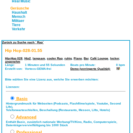
Real Music
Geräusche
Haushalt
Mensch
Militaer
Tiere
Verkehr
Zurück zu Suche nach ` Rap`
Hip Hop-028-01.55
Hip-Hop 028
,
Hip2
,
langsam
,
cooler Rap
,
ruhig
,
Piano
,
Bar
,
Café Lounge
,
locker
,
angenehm
Länge:
1 Minuten und 55 Sekunden
Beats pro Minute:
0 bpm
Erstellt von:
Vortecs-GEMA-frei
Demo (verringerte Qualität):
Bitte wählen Sie eine Lizenz aus, welche Sie erwerben möchten:
Lizenzen:
Basic
Hintergrundmusik für Webseiten (Podcasts, Flashfilme/spiele, Youtube, Second
Life),
Telefonwarteschleifen, Beschallung (Restaurants, Messen, Lifts, Hotels)
Advanced
Enthält Basic, zusätzlich nationale Werbung/TV/Kino, Radio, Computerspiele,
Datenträgervervielfältigung bis 1000 Stück
Professional