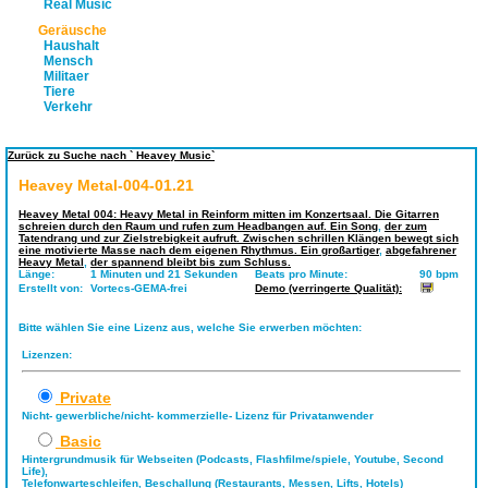
Real Music
Geräusche
Haushalt
Mensch
Militaer
Tiere
Verkehr
Zurück zu Suche nach ` Heavey Music`
Heavey Metal-004-01.21
Heavey Metal 004: Heavy Metal in Reinform mitten im Konzertsaal. Die Gitarren
schreien durch den Raum und rufen zum Headbangen auf. Ein Song
,
der zum
Tatendrang und zur Zielstrebigkeit aufruft. Zwischen schrillen Klängen bewegt sich
eine motivierte Masse nach dem eigenen Rhythmus. Ein großartiger
,
abgefahrener
Heavy Metal
,
der spannend bleibt bis zum Schluss.
Länge:
1 Minuten und 21 Sekunden
Beats pro Minute:
90 bpm
Erstellt von:
Vortecs-GEMA-frei
Demo (verringerte Qualität):
Bitte wählen Sie eine Lizenz aus, welche Sie erwerben möchten:
Lizenzen:
Private
Nicht- gewerbliche/nicht- kommerzielle- Lizenz für Privatanwender
Basic
Hintergrundmusik für Webseiten (Podcasts, Flashfilme/spiele, Youtube, Second
Life),
Telefonwarteschleifen, Beschallung (Restaurants, Messen, Lifts, Hotels)