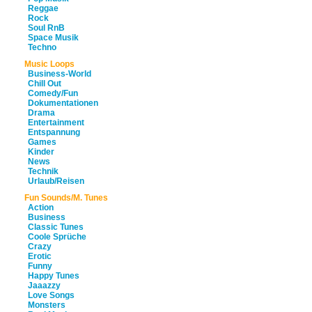
Reggae
Rock
Soul RnB
Space Musik
Techno
Music Loops
Business-World
Chill Out
Comedy/Fun
Dokumentationen
Drama
Entertainment
Entspannung
Games
Kinder
News
Technik
Urlaub/Reisen
Fun Sounds/M. Tunes
Action
Business
Classic Tunes
Coole Sprüche
Crazy
Erotic
Funny
Happy Tunes
Jaaazzy
Love Songs
Monsters