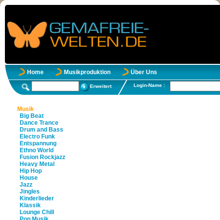
Home
Musikproduktion
Über Uns
Login-Name :
Erweitert
Musik
Big Beat
Dance Trance
Drum and Bass
Electro Funk
Entspannung
Ethno World
Fusion Rockjazz
Heavy Metal
Hip Hop
House
Jazz
Jingles
Kinderlieder
Klassik
Lounge Chill
Pop Musik