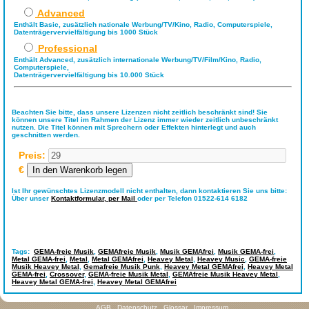
Advanced
Enthält Basic, zusätzlich nationale Werbung/TV/Kino, Radio, Computerspiele,
Datenträgervervielfältigung bis 1000 Stück
Professional
Enthält Advanced, zusätzlich internationale Werbung/TV/Film/Kino, Radio,
Computerspiele,
Datenträgervervielfältigung bis 10.000 Stück
Beachten Sie bitte, dass unsere Lizenzen nicht zeitlich beschränkt sind! Sie
können unsere Titel im Rahmen der Lizenz immer wieder zeitlich unbeschränkt
nutzen. Die Titel können mit Sprechern oder Effekten hinterlegt und auch
geschnitten werden.
Preis:
€
Ist Ihr gewünschtes Lizenzmodell nicht enthalten, dann kontaktieren Sie uns bitte:
Über unser
Kontaktformular,
per Mail
oder per Telefon 01522-614 6182
Tags:
GEMA-freie Musik
,
GEMAfreie Musik
,
Musik GEMAfrei
,
Musik GEMA-frei
,
Metal GEMA-frei
,
Metal
,
Metal GEMAfrei
,
Heavey Metal
,
Heavey Music
,
GEMA-freie
Musik Heavey Metal
,
Gemafreie Musik Punk
,
Heavey Metal GEMAfrei
,
Heavey Metal
GEMA-frei
,
Crossover
,
GEMA-freie Musik Metal
,
GEMAfreie Musik Heavey Metal
,
Heavey Metal GEMA-frei
,
Heavey Metal GEMAfrei
AGB
Datenschutz
Glossar
Impressum