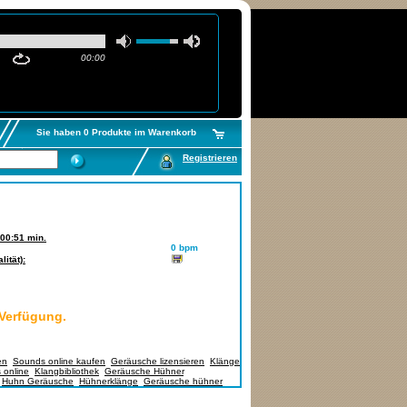
00:00
Sie haben 0 Produkte im Warenkorb
Registrieren
00:51 min.
0 bpm
ität):
 Verfügung.
en
,
Sounds online kaufen
,
Geräusche lizensieren
,
Klänge
 online
,
Klangbibliothek
,
Geräusche Hühner
,
,
Huhn Geräusche
,
Hühnerklänge
,
Geräusche hühner