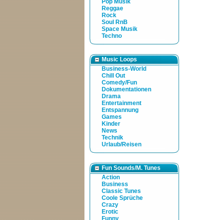
Pop Musik
Reggae
Rock
Soul RnB
Space Musik
Techno
Music Loops
Business-World
Chill Out
Comedy/Fun
Dokumentationen
Drama
Entertainment
Entspannung
Games
Kinder
News
Technik
Urlaub/Reisen
Fun Sounds/M. Tunes
Action
Business
Classic Tunes
Coole Sprüche
Crazy
Erotic
Funny