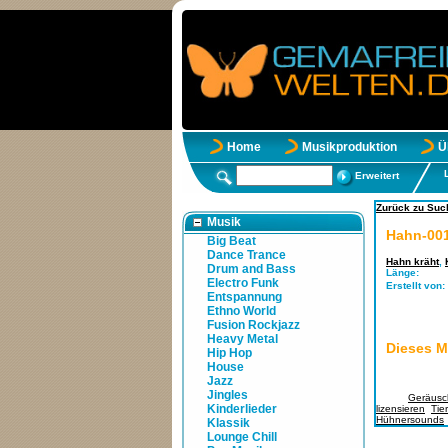
Home
Musikproduktion
Ü
Erweitert
Zurück zu Suc
Musik
Hahn-001
Big Beat
Dance Trance
Hahn kräht
,
Drum and Bass
Länge:
Electro Funk
Erstellt von:
Entspannung
Ethno World
Fusion Rockjazz
Heavy Metal
Dieses M
Hip Hop
House
Jazz
Jingles
Tags:
Geräusc
Kinderlieder
lizensieren
,
Tie
Hühnersounds
Klassik
Lounge Chill