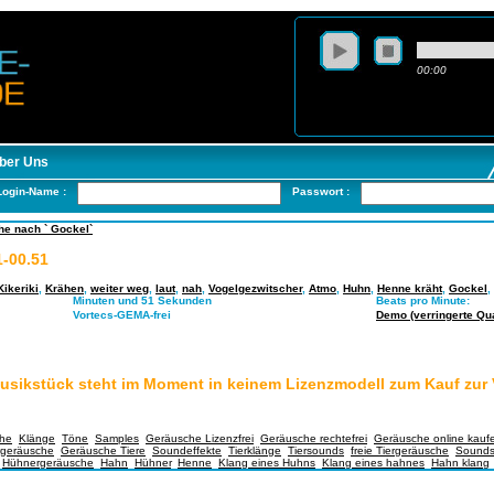
00:00
ber Uns
Login-Name :
Passwort :
he nach ` Gockel`
-00.51
Kikeriki
,
Krähen
,
weiter weg
,
laut
,
nah
,
Vogelgezwitscher
,
Atmo
,
Huhn
,
Henne kräht
,
Gockel
,
Minuten und 51 Sekunden
Beats pro Minute:
Vortecs-GEMA-frei
Demo (verringerte Qual
usikstück steht im Moment in keinem Lizenzmodell zum Kauf zur
he
,
Klänge
,
Töne
,
Samples
,
Geräusche Lizenzfrei
,
Geräusche rechtefrei
,
Geräusche online kauf
rgeräusche
,
Geräusche Tiere
,
Soundeffekte
,
Tierklänge
,
Tiersounds
,
freie Tiergeräusche
,
Sounds
,
Hühnergeräusche
,
Hahn
,
Hühner
,
Henne
,
Klang eines Huhns
,
Klang eines hahnes
,
Hahn klang