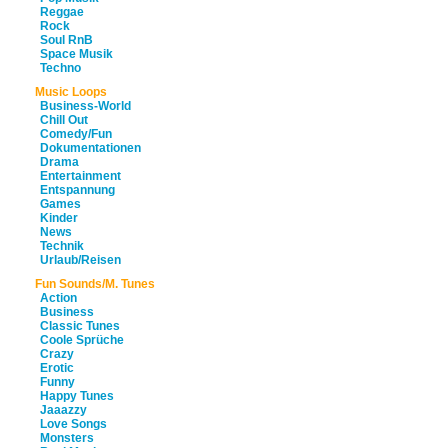
Reggae
Rock
Soul RnB
Space Musik
Techno
Music Loops
Business-World
Chill Out
Comedy/Fun
Dokumentationen
Drama
Entertainment
Entspannung
Games
Kinder
News
Technik
Urlaub/Reisen
Fun Sounds/M. Tunes
Action
Business
Classic Tunes
Coole Sprüche
Crazy
Erotic
Funny
Happy Tunes
Jaaazzy
Love Songs
Monsters