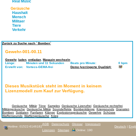
Real Music
Geräusche
Haushalt
Mensch
Militaer
Tiere
Verkehr
Zurück zu Suche nach ` Bomben`
Gewehr-001-00.11
Gewehr
,
laden
,
entladan
,
Magazin wechseln
Länge:
Minuten und 11 Sekunden
Beats pro Minute:
0 bpm
Erstellt von:
Vortecs-GEMA-frei
Demo (verringerte Qualität):
Dieses Musikstück steht im Moment in keinem
Lizenzmodell zum Kauf zur Verfügung.
Tags:
Geräusche
,
Militär
,
Töne
,
Samples
,
Geräusche Lizenzfrei
,
Geräusche rechtefrei
,
Militärgeräusche
,
Geräusche Militär
,
Soundeffekte
,
Bombenklänge
,
Kriegsounds
,
Granaten
,
Bomben
,
Soldaten
,
Fanfaren
,
Klänge
,
Explosionsgeräusche
,
Gewehre
,
Schüsse
,
Waffensounds
,
Waffengeräusche
,
Krieg
AGB
Datenschutz
Glossar
Impressum
Hotline: 01522-6146182
Deutsch
|
Engl
Lizenzen
Sitemap
Online: 190