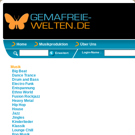
Home
Musikproduktion
Über Uns
Login-Name :
Erweitert
Musik
Big Beat
Dance Trance
Drum and Bass
Electro Funk
Entspannung
Ethno World
Fusion Rockjazz
Heavy Metal
Hip Hop
House
Jazz
Jingles
Kinderlieder
Klassik
Lounge Chill
Pop Musik