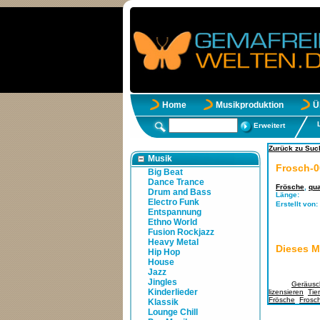
Home
Musikproduktion
Ü
Erweitert
Zurück zu Such
Musik
Frosch-0
Big Beat
Dance Trance
Frösche
,
qu
Drum and Bass
Länge:
Electro Funk
Erstellt von:
Entspannung
Ethno World
Fusion Rockjazz
Heavy Metal
Dieses M
Hip Hop
House
Jazz
Jingles
Tags:
Geräusc
Kinderlieder
lizensieren
,
Tie
Frösche
,
Frosc
Klassik
Lounge Chill