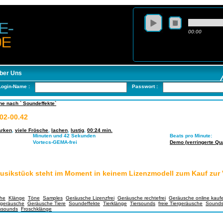
00:00
ber Uns
Login-Name :
Passwort :
e nach ` Soundeffekte`
02-00.42
arken
,
viele Frösche
,
lachen
,
lustig
,
00:24 min.
Minuten und 42 Sekunden
Beats pro Minute:
Vortecs-GEMA-frei
Demo (verringerte Qual
usikstück steht im Moment in keinem Lizenzmodell zum Kauf zur
he
,
Klänge
,
Töne
,
Samples
,
Geräusche Lizenzfrei
,
Geräusche rechtefrei
,
Geräusche online kauf
rgeräusche
,
Geräusche Tiere
,
Soundeffekte
,
Tierklänge
,
Tiersounds
,
freie Tiergeräusche
,
Sounds
hsounds
,
Froschklänge