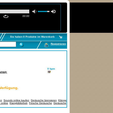
00:00
Sie haben 0 Produkte im Warenkorb
Registrieren
0 bpm
ität):
 Verfügung.
en
,
Sounds online kaufen
,
Geräusche lizensieren
,
Klänge
 online
,
Klangbibliothek
,
Frösche Geräusche
,
Geräusche