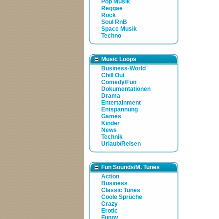
Pop Musik
Reggae
Rock
Soul RnB
Space Musik
Techno
Music Loops
Business-World
Chill Out
Comedy/Fun
Dokumentationen
Drama
Entertainment
Entspannung
Games
Kinder
News
Technik
Urlaub/Reisen
Fun Sounds/M. Tunes
Action
Business
Classic Tunes
Coole Sprüche
Crazy
Erotic
Funny