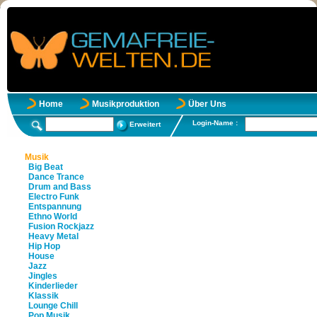
Home
Musikproduktion
Über Uns
Login-Name :
Erweitert
Musik
Big Beat
Dance Trance
Drum and Bass
Electro Funk
Entspannung
Ethno World
Fusion Rockjazz
Heavy Metal
Hip Hop
House
Jazz
Jingles
Kinderlieder
Klassik
Lounge Chill
Pop Musik