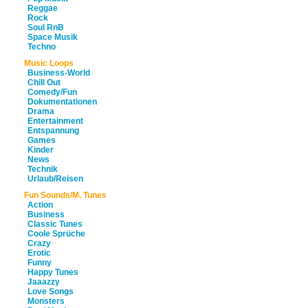
Reggae
Rock
Soul RnB
Space Musik
Techno
Music Loops
Business-World
Chill Out
Comedy/Fun
Dokumentationen
Drama
Entertainment
Entspannung
Games
Kinder
News
Technik
Urlaub/Reisen
Fun Sounds/M. Tunes
Action
Business
Classic Tunes
Coole Sprüche
Crazy
Erotic
Funny
Happy Tunes
Jaaazzy
Love Songs
Monsters