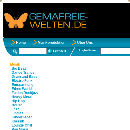
Home
Musikproduktion
Über Uns
Login-Name :
Erweitert
Musik
Big Beat
Dance Trance
Drum and Bass
Electro Funk
Entspannung
Ethno World
Fusion Rockjazz
Heavy Metal
Hip Hop
House
Jazz
Jingles
Kinderlieder
Klassik
Lounge Chill
Pop Musik