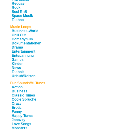
Reggae
Rock
Soul RnB
Space Musik
Techno
Music Loops
Business-World
Chill Out
Comedy/Fun
Dokumentationen
Drama
Entertainment
Entspannung
Games
Kinder
News
Technik
Urlaub/Reisen
Fun Sounds/M. Tunes
Action
Business
Classic Tunes
Coole Sprüche
Crazy
Erotic
Funny
Happy Tunes
Jaaazzy
Love Songs
Monsters