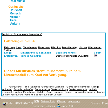
Real Music
Geräusche
Haushalt
Mensch
Militaer
Tiere
Verkehr
Zurück zu Suche nach `Motorboot`
Fahrzeug-005-00.43
Fahrzeug
,
Lkw
,
Dieselmotor
,
Motorboot
,
fährt los
,
beschleunigt
,
hält an
,
fährt weiter
,
1 Atmo
Länge:
Minuten und 43 Sekunden
Beats pro Minute:
0 bpm
Erstellt von:
Vortecs-Gemafrei
Demo (verringerte Qualität):
Dieses Musikstück steht im Moment in keinem
Lizenzmodell zum Kauf zur Verfügung.
Tags:
Geräusche
,
Töne
,
Samples
,
Geräusche Lizenzfrei
,
Geräusche rechtefrei
,
Klänge
rechtefrei
,
Sounds rechtefrei
,
Soundeffekte
,
Verkehr klänge
,
Verkehrssounds
,
Verkehr
Geräusche
,
Autos
,
Motorboote
,
Schiffe
,
Züge
,
Sounds
,
Klänge
,
Transportgeräusche
,
Klänge
Verkehr
,
Geräusche Verkehr
,
Sounds aus dem Verkehr
AGB
Datenschutz
Glossar
Impressum
Hotline: 01522-6146182
Deutsch
|
Engl
Lizenzen
Sitemap
Online: 190