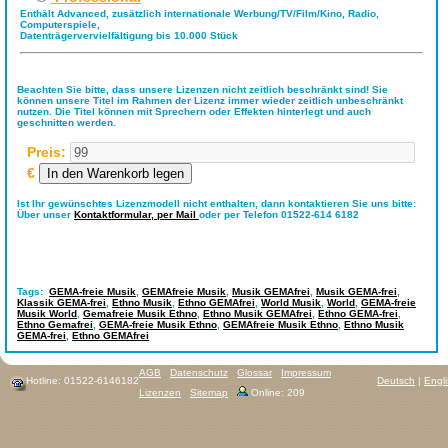
Enthält Advanced, zusätzlich internationale Werbung/TV/Film/Kino, Radio,
Computerspiele,
Datenträgervervielfältigung bis 10.000 Stück
Beachten Sie bitte, dass unsere Lizenzen nicht zeitlich beschränkt sind! Sie
können unsere Titel im Rahmen der Lizenz immer wieder zeitlich unbeschränkt
nutzen. Die Titel können mit Sprechern oder Effekten hinterlegt und auch
geschnitten werden.
Preis:
€
Ist Ihr gewünschtes Lizenzmodell nicht enthalten, dann kontaktieren Sie uns bitte:
Über unser
Kontaktformular,
per Mail
oder per Telefon 01522-614 6182
Tags:
GEMA-freie Musik
,
GEMAfreie Musik
,
Musik GEMAfrei
,
Musik GEMA-frei
,
Klassik GEMA-frei
,
Ethno Musik
,
Ethno GEMAfrei
,
World Musik
,
World
,
GEMA-freie
Musik World
,
Gemafreie Musik Ethno
,
Ethno Musik GEMAfrei
,
Ethno GEMA-frei
,
Ethno Gemafrei
,
GEMA-freie Musik Ethno
,
GEMAfreie Musik Ethno
,
Ethno Musik
GEMA-frei
,
Ethno GEMAfrei
AGB
Datenschutz
Glossar
Impressum
Hotline: 01522-6146182
Deutsch
|
Engl
Lizenzen
Sitemap
Online: 209