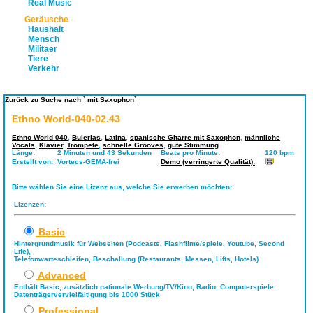
Real Music
Geräusche
Haushalt
Mensch
Militaer
Tiere
Verkehr
Zurück zu Suche nach ` mit Saxophon`
Ethno World-040-02.43
Ethno World 040
,
Bulerias
,
Latina
,
spanische Gitarre mit Saxophon
,
männliche
Vocals
,
Klavier
,
Trompete
,
schnelle Grooves
,
gute Stimmung
Länge:
2 Minuten und 43 Sekunden
Beats pro Minute:
120 bpm
Erstellt von:
Vortecs-GEMA-frei
Demo (verringerte Qualität):
Bitte wählen Sie eine Lizenz aus, welche Sie erwerben möchten:
Lizenzen:
Basic
Hintergrundmusik für Webseiten (Podcasts, Flashfilme/spiele, Youtube, Second
Life),
Telefonwarteschleifen, Beschallung (Restaurants, Messen, Lifts, Hotels)
Advanced
Enthält Basic, zusätzlich nationale Werbung/TV/Kino, Radio, Computerspiele,
Datenträgervervielfältigung bis 1000 Stück
Professional