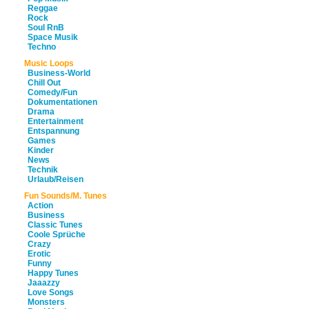
Reggae
Rock
Soul RnB
Space Musik
Techno
Music Loops
Business-World
Chill Out
Comedy/Fun
Dokumentationen
Drama
Entertainment
Entspannung
Games
Kinder
News
Technik
Urlaub/Reisen
Fun Sounds/M. Tunes
Action
Business
Classic Tunes
Coole Sprüche
Crazy
Erotic
Funny
Happy Tunes
Jaaazzy
Love Songs
Monsters