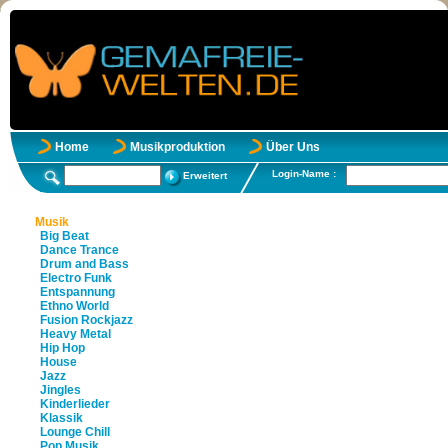
Home
Musikproduktion
Über Uns
Login-Name :
Erweitert
Musik
Big Beat
Dance Trance
Drum and Bass
Electro Funk
Entspannung
Ethno World
Fusion Rockjazz
Heavy Metal
Hip Hop
House
Jazz
Jingles
Kinderlieder
Klassik
Lounge Chill
Pop Musik