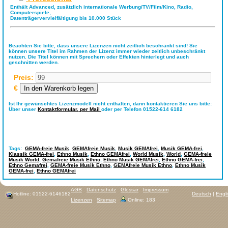
Enthält Advanced, zusätzlich internationale Werbung/TV/Film/Kino, Radio,
Computerspiele,
Datenträgervervielfältigung bis 10.000 Stück
Beachten Sie bitte, dass unsere Lizenzen nicht zeitlich beschränkt sind! Sie
können unsere Titel im Rahmen der Lizenz immer wieder zeitlich unbeschränkt
nutzen. Die Titel können mit Sprechern oder Effekten hinterlegt und auch
geschnitten werden.
Preis:
€
Ist Ihr gewünschtes Lizenzmodell nicht enthalten, dann kontaktieren Sie uns bitte:
Über unser
Kontaktformular,
per Mail
oder per Telefon 01522-614 6182
Tags:
GEMA-freie Musik
,
GEMAfreie Musik
,
Musik GEMAfrei
,
Musik GEMA-frei
,
Klassik GEMA-frei
,
Ethno Musik
,
Ethno GEMAfrei
,
World Musik
,
World
,
GEMA-freie
Musik World
,
Gemafreie Musik Ethno
,
Ethno Musik GEMAfrei
,
Ethno GEMA-frei
,
Ethno Gemafrei
,
GEMA-freie Musik Ethno
,
GEMAfreie Musik Ethno
,
Ethno Musik
GEMA-frei
,
Ethno GEMAfrei
AGB
Datenschutz
Glossar
Impressum
Hotline: 01522-6146182
Deutsch
|
Engl
Lizenzen
Sitemap
Online: 183