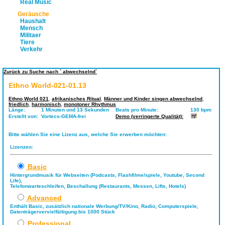
Real Music
Geräusche
Haushalt
Mensch
Militaer
Tiere
Verkehr
Zurück zu Suche nach ` abwechselnd`
Ethno World-021-01.13
Ethno World 021
,
afrikanisches Ritual
,
Männer und Kinder singen abwechselnd
,
friedlich
,
harmonisch
,
monotoner Rhythmus
Länge:
1 Minuten und 13 Sekunden
Beats pro Minute:
130 bpm
Erstellt von:
Vortecs-GEMA-frei
Demo (verringerte Qualität):
Bitte wählen Sie eine Lizenz aus, welche Sie erwerben möchten:
Lizenzen:
Basic
Hintergrundmusik für Webseiten (Podcasts, Flashfilme/spiele, Youtube, Second
Life),
Telefonwarteschleifen, Beschallung (Restaurants, Messen, Lifts, Hotels)
Advanced
Enthält Basic, zusätzlich nationale Werbung/TV/Kino, Radio, Computerspiele,
Datenträgervervielfältigung bis 1000 Stück
Professional