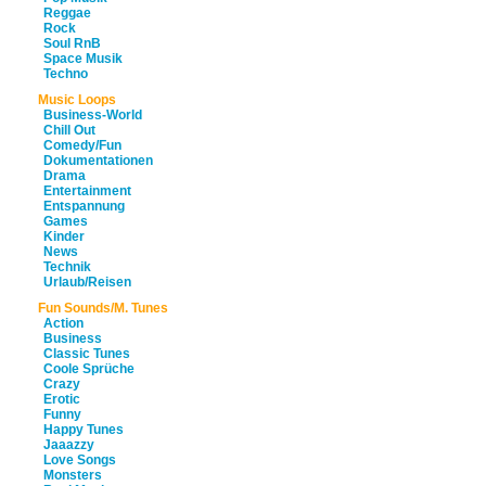
Reggae
Rock
Soul RnB
Space Musik
Techno
Music Loops
Business-World
Chill Out
Comedy/Fun
Dokumentationen
Drama
Entertainment
Entspannung
Games
Kinder
News
Technik
Urlaub/Reisen
Fun Sounds/M. Tunes
Action
Business
Classic Tunes
Coole Sprüche
Crazy
Erotic
Funny
Happy Tunes
Jaaazzy
Love Songs
Monsters