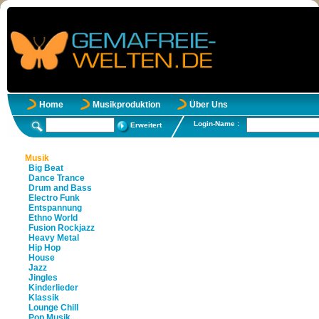
Home
Musikproduktion
Über Uns
Login-Name :
Erweitert
Musik
Big Beat
Dance Trance
Drum and Bass
Electro Funk
Entspannung
Ethno World
Fusion Rockjazz
Heavy Metal
Hip Hop
House
Jazz
Jingles
Kinderlieder
Klassik
Lounge Chill
Pop Musik