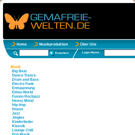
Home
Musikproduktion
Über Uns
Login-Name :
Erweitert
Musik
Big Beat
Dance Trance
Drum and Bass
Electro Funk
Entspannung
Ethno World
Fusion Rockjazz
Heavy Metal
Hip Hop
House
Jazz
Jingles
Kinderlieder
Klassik
Lounge Chill
Pop Musik