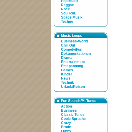
Pop Musik
Reggae
Rock
Soul RnB
Space Musik
Techno
Music Loops
Business-World
Chill Out
Comedy/Fun
Dokumentationen
Drama
Entertainment
Entspannung
Games
Kinder
News
Technik
Urlaub/Reisen
Fun Sounds/M. Tunes
Action
Business
Classic Tunes
Coole Sprüche
Crazy
Erotic
Funny