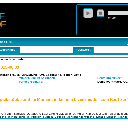
00:00
ber Uns
Login-Name :
Passwort :
e nach ` schreien`
-013-00.39
änner
,
Frauen
,
Verwaltung
,
Amt
,
Gespräche
,
lachen
,
Atmo
Minuten und 39 Sekunden
Beats pro Minute:
Vortecs-Gemafrei
Demo (verringerte Qual
usikstück steht im Moment in keinem Lizenzmodell zum Kauf zur
he
,
Töne
,
Samples
,
Geräusche Lizenzfrei
,
Geräusche rechtefrei
,
Klänge rechtefrei
,
Sounds rechte
sche
,
lachen
,
schreien
,
rülpsen
,
gurgeln
,
Sounds
,
Menschengeräusche
,
Klänge Mensch
,
Klänge