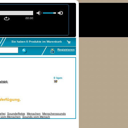
00:00
Sie haben 0 Produkte im Warenkorb
Registrieren
0 bpm
ität):
 Verfügung.
frei
,
Soundeffekte
,
Menschen
,
Menschensounds
,
 vom Menschen
,
Sounds vom Mensch