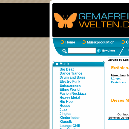
Home
Musikproduktion
Ü
Erweitert
Zurück zu Such
Musik
Erzählen
Big Beat
Dance Trance
Menschen
,
M
Drum and Bass
Länge:
Electro Funk
Erstellt von:
Entspannung
Ethno World
Fusion Rockjazz
Heavy Metal
Dieses M
Hip Hop
House
Jazz
Jingles
Tags:
Geräusc
Kinderlieder
Stimmen Geräu
Klassik
Lounge Chill