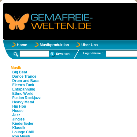
Home
Musikproduktion
Über Uns
Login-Name :
Erweitert
Musik
Big Beat
Dance Trance
Drum and Bass
Electro Funk
Entspannung
Ethno World
Fusion Rockjazz
Heavy Metal
Hip Hop
House
Jazz
Jingles
Kinderlieder
Klassik
Lounge Chill
Pop Musik