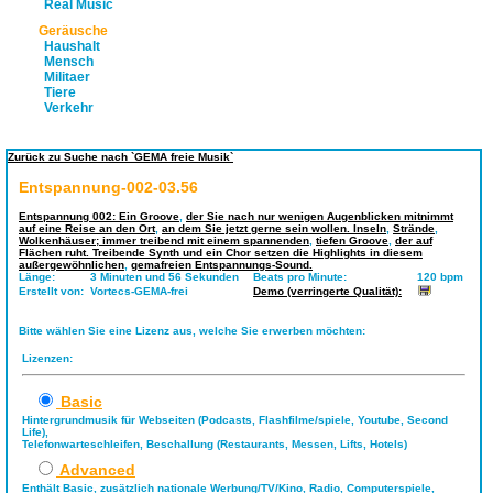
Real Music
Geräusche
Haushalt
Mensch
Militaer
Tiere
Verkehr
Zurück zu Suche nach `GEMA freie Musik`
Entspannung-002-03.56
Entspannung 002: Ein Groove
,
der Sie nach nur wenigen Augenblicken mitnimmt
auf eine Reise an den Ort
,
an dem Sie jetzt gerne sein wollen. Inseln
,
Strände
,
Wolkenhäuser; immer treibend mit einem spannenden
,
tiefen Groove
,
der auf
Flächen ruht. Treibende Synth und ein Chor setzen die Highlights in diesem
außergewöhnlichen
,
gemafreien Entspannungs-Sound.
Länge:
3 Minuten und 56 Sekunden
Beats pro Minute:
120 bpm
Erstellt von:
Vortecs-GEMA-frei
Demo (verringerte Qualität):
Bitte wählen Sie eine Lizenz aus, welche Sie erwerben möchten:
Lizenzen:
Basic
Hintergrundmusik für Webseiten (Podcasts, Flashfilme/spiele, Youtube, Second
Life),
Telefonwarteschleifen, Beschallung (Restaurants, Messen, Lifts, Hotels)
Advanced
Enthält Basic, zusätzlich nationale Werbung/TV/Kino, Radio, Computerspiele,