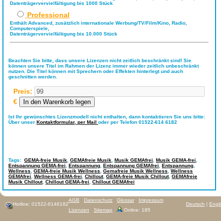
Datenträgervervielfältigung bis 1000 Stück
Professional
Enthält Advanced, zusätzlich internationale Werbung/TV/Film/Kino, Radio,
Computerspiele,
Datenträgervervielfältigung bis 10.000 Stück
Beachten Sie bitte, dass unsere Lizenzen nicht zeitlich beschränkt sind! Sie
können unsere Titel im Rahmen der Lizenz immer wieder zeitlich unbeschränkt
nutzen. Die Titel können mit Sprechern oder Effekten hinterlegt und auch
geschnitten werden.
Preis:
€
Ist Ihr gewünschtes Lizenzmodell nicht enthalten, dann kontaktieren Sie uns bitte:
Über unser
Kontaktformular,
per Mail
oder per Telefon 01522-614 6182
Tags:
GEMA-freie Musik
,
GEMAfreie Musik
,
Musik GEMAfrei
,
Musik GEMA-frei
,
Entspannung GEMA-frei
,
Entspannung
,
Entspannung GEMAfrei
,
Entspannung
,
Wellness
,
GEMA-freie Musik Wellness
,
Gemafreie Musik Wellness
,
Wellness
GEMAfrei
,
Wellness GEMA-frei
,
Chillout
,
GEMA-freie Musik Chillout
,
GEMAfreie
Musik Chillout
,
Chillout GEMA-frei
,
Chillout GEMAfrei
AGB
Datenschutz
Glossar
Impressum
Hotline: 01522-6146182
Deutsch
|
Engl
Lizenzen
Sitemap
Online: 185