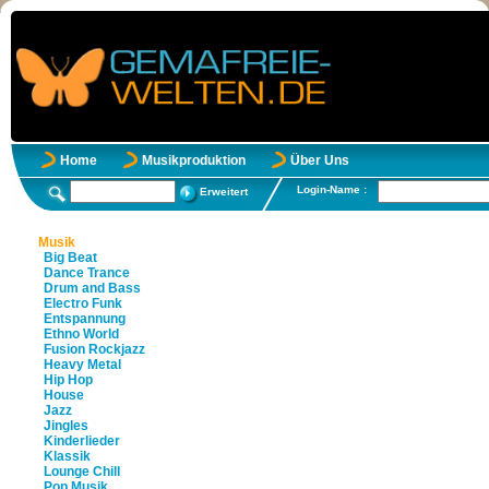
Home
Musikproduktion
Über Uns
Login-Name :
Erweitert
Musik
Big Beat
Dance Trance
Drum and Bass
Electro Funk
Entspannung
Ethno World
Fusion Rockjazz
Heavy Metal
Hip Hop
House
Jazz
Jingles
Kinderlieder
Klassik
Lounge Chill
Pop Musik