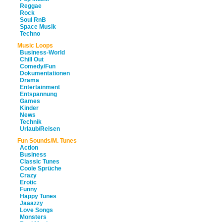
Reggae
Rock
Soul RnB
Space Musik
Techno
Music Loops
Business-World
Chill Out
Comedy/Fun
Dokumentationen
Drama
Entertainment
Entspannung
Games
Kinder
News
Technik
Urlaub/Reisen
Fun Sounds/M. Tunes
Action
Business
Classic Tunes
Coole Sprüche
Crazy
Erotic
Funny
Happy Tunes
Jaaazzy
Love Songs
Monsters