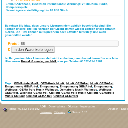
Enthält Advanced, zusätzlich internationale Werbung/TV/Film/Kino, Radio,
Computerspiele,
Datenträgervervielfältigung bis 10.000 Stück
Beachten Sie bitte, dass unsere Lizenzen nicht zeitlich beschränkt sind! Sie
können unsere Titel im Rahmen der Lizenz immer wieder zeitlich unbeschränkt
nutzen. Die Titel können mit Sprechern oder Effekten hinterlegt und auch
geschnitten werden.
Preis:
€
Ist Ihr gewünschtes Lizenzmodell nicht enthalten, dann kontaktieren Sie uns bitte:
Über unser
Kontaktformular,
per Mail
oder per Telefon 01522-614 6182
Tags:
GEMA-freie Musik
,
GEMAfreie Musik
,
Musik GEMAfrei
,
Musik GEMA-frei
,
Entspannung GEMA-frei
,
Entspannung
,
Entspannung GEMAfrei
,
Entspannung
,
Wellness
,
GEMA-freie Musik Wellness
,
Gemafreie Musik Wellness
,
Wellness
GEMAfrei
,
Wellness GEMA-frei
,
Chillout
,
GEMA-freie Musik Chillout
,
GEMAfreie
Musik Chillout
,
Chillout GEMA-frei
,
Chillout GEMAfrei
AGB
Datenschutz
Glossar
Impressum
Hotline: 01522-6146182
Deutsch
|
Engl
Lizenzen
Sitemap
Online: 187