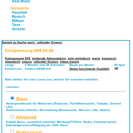
Real Music
Geräusche
Haushalt
Mensch
Militaer
Tiere
Verkehr
Zurück zu Suche nach ` rollender Groove`
Entspannung-009-04.48
Entspannung 009
,
treibende Atmosphären
,
sehr melodisch
,
warm
,
kosmisch
,
gigantisch
,
spacig
,
rollender Groove
,
etwas traurig
Länge:
4 Minuten und 48 Sekunden
Beats pro Minute:
80 bpm
Erstellt von:
Vortecs-GEMA-frei
Demo (verringerte Qualität):
Bitte wählen Sie eine Lizenz aus, welche Sie erwerben möchten:
Lizenzen:
Basic
Hintergrundmusik für Webseiten (Podcasts, Flashfilme/spiele, Youtube, Second
Life),
Telefonwarteschleifen, Beschallung (Restaurants, Messen, Lifts, Hotels)
Advanced
Enthält Basic, zusätzlich nationale Werbung/TV/Kino, Radio, Computerspiele,
Datenträgervervielfältigung bis 1000 Stück
Professional