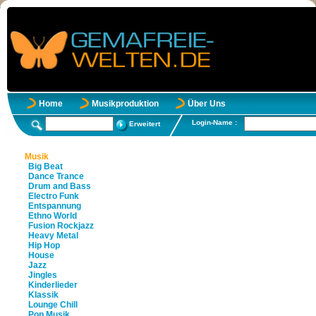
Home
Musikproduktion
Über Uns
Login-Name :
Erweitert
Musik
Big Beat
Dance Trance
Drum and Bass
Electro Funk
Entspannung
Ethno World
Fusion Rockjazz
Heavy Metal
Hip Hop
House
Jazz
Jingles
Kinderlieder
Klassik
Lounge Chill
Pop Musik