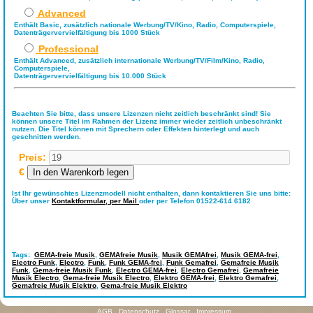
Advanced
Enthält Basic, zusätzlich nationale Werbung/TV/Kino, Radio, Computerspiele,
Datenträgervervielfältigung bis 1000 Stück
Professional
Enthält Advanced, zusätzlich internationale Werbung/TV/Film/Kino, Radio,
Computerspiele,
Datenträgervervielfältigung bis 10.000 Stück
Beachten Sie bitte, dass unsere Lizenzen nicht zeitlich beschränkt sind! Sie
können unsere Titel im Rahmen der Lizenz immer wieder zeitlich unbeschränkt
nutzen. Die Titel können mit Sprechern oder Effekten hinterlegt und auch
geschnitten werden.
Preis:
€
Ist Ihr gewünschtes Lizenzmodell nicht enthalten, dann kontaktieren Sie uns bitte:
Über unser
Kontaktformular,
per Mail
oder per Telefon 01522-614 6182
Tags:
GEMA-freie Musik
,
GEMAfreie Musik
,
Musik GEMAfrei
,
Musik GEMA-frei
,
Electro Funk
,
Electro
,
Funk
,
Funk GEMA-frei
,
Funk Gemafrei
,
Gemafreie Musik
Funk
,
Gema-freie Musik Funk
,
Electro GEMA-frei
,
Electro Gemafrei
,
Gemafreie
Musik Electro
,
Gema-freie Musik Electro
,
Elektro GEMA-frei
,
Elektro Gemafrei
,
Gemafreie Musik Elektro
,
Gema-freie Musik Elektro
AGB
Datenschutz
Glossar
Impressum