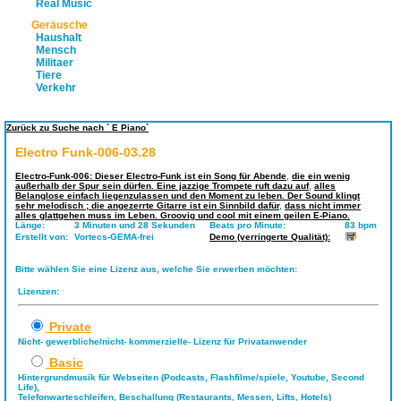
Real Music
Geräusche
Haushalt
Mensch
Militaer
Tiere
Verkehr
Zurück zu Suche nach ` E Piano`
Electro Funk-006-03.28
Electro-Funk-006: Dieser Electro-Funk ist ein Song für Abende
,
die ein wenig
außerhalb der Spur sein dürfen. Eine jazzige Trompete ruft dazu auf
,
alles
Belanglose einfach liegenzulassen und den Moment zu leben. Der Sound klingt
sehr melodisch ; die angezerrte Gitarre ist ein Sinnbild dafür
,
dass nicht immer
alles glattgehen muss im Leben. Groovig und cool mit einem geilen E-Piano.
Länge:
3 Minuten und 28 Sekunden
Beats pro Minute:
83 bpm
Erstellt von:
Vortecs-GEMA-frei
Demo (verringerte Qualität):
Bitte wählen Sie eine Lizenz aus, welche Sie erwerben möchten:
Lizenzen:
Private
Nicht- gewerbliche/nicht- kommerzielle- Lizenz für Privatanwender
Basic
Hintergrundmusik für Webseiten (Podcasts, Flashfilme/spiele, Youtube, Second
Life),
Telefonwarteschleifen, Beschallung (Restaurants, Messen, Lifts, Hotels)