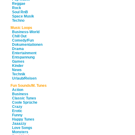
Reggae
Rock
Soul RnB
Space Musik
Techno
Music Loops
Business-World
Chill Out
Comedy/Fun
Dokumentationen
Drama
Entertainment
Entspannung
Games
Kinder
News
Technik
Urlaub/Reisen
Fun Sounds/M. Tunes
Action
Business
Classic Tunes
Coole Sprüche
Crazy
Erotic
Funny
Happy Tunes
Jaaazzy
Love Songs
Monsters