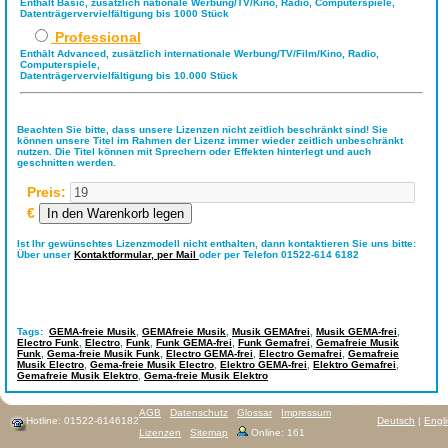
Enthält Basic, zusätzlich nationale Werbung/TV/Kino, Radio, Computerspiele,
Datenträgervervielfältigung bis 1000 Stück
Professional
Enthält Advanced, zusätzlich internationale Werbung/TV/Film/Kino, Radio,
Computerspiele,
Datenträgervervielfältigung bis 10.000 Stück
Beachten Sie bitte, dass unsere Lizenzen nicht zeitlich beschränkt sind! Sie
können unsere Titel im Rahmen der Lizenz immer wieder zeitlich unbeschränkt
nutzen. Die Titel können mit Sprechern oder Effekten hinterlegt und auch
geschnitten werden.
Preis:
€
Ist Ihr gewünschtes Lizenzmodell nicht enthalten, dann kontaktieren Sie uns bitte:
Über unser
Kontaktformular,
per Mail
oder per Telefon 01522-614 6182
Tags:
GEMA-freie Musik
,
GEMAfreie Musik
,
Musik GEMAfrei
,
Musik GEMA-frei
,
Electro Funk
,
Electro
,
Funk
,
Funk GEMA-frei
,
Funk Gemafrei
,
Gemafreie Musik
Funk
,
Gema-freie Musik Funk
,
Electro GEMA-frei
,
Electro Gemafrei
,
Gemafreie
Musik Electro
,
Gema-freie Musik Electro
,
Elektro GEMA-frei
,
Elektro Gemafrei
,
Gemafreie Musik Elektro
,
Gema-freie Musik Elektro
AGB
Datenschutz
Glossar
Impressum
Hotline: 01522-6146182
Deutsch
|
Engl
Lizenzen
Sitemap
Online: 161