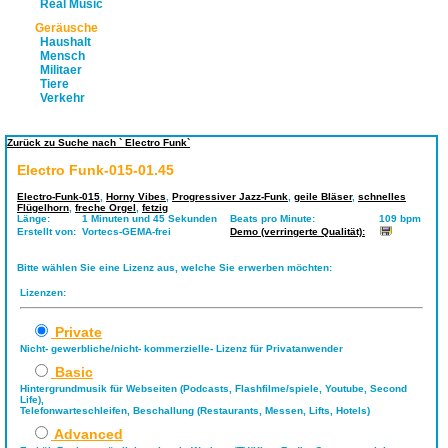
Real Music
Geräusche
Haushalt
Mensch
Militaer
Tiere
Verkehr
Zurück zu Suche nach ` Electro Funk`
Electro Funk-015-01.45
Electro-Funk-015
,
Horny Vibes
,
Progressiver Jazz-Funk
,
geile Bläser
,
schnelles
Flügelhorn
,
freche Orgel
,
fetzig
Länge:
1 Minuten und 45 Sekunden
Beats pro Minute:
109 bpm
Erstellt von:
Vortecs-GEMA-frei
Demo (verringerte Qualität):
Bitte wählen Sie eine Lizenz aus, welche Sie erwerben möchten:
Lizenzen:
Private
Nicht- gewerbliche/nicht- kommerzielle- Lizenz für Privatanwender
Basic
Hintergrundmusik für Webseiten (Podcasts, Flashfilme/spiele, Youtube, Second
Life),
Telefonwarteschleifen, Beschallung (Restaurants, Messen, Lifts, Hotels)
Advanced