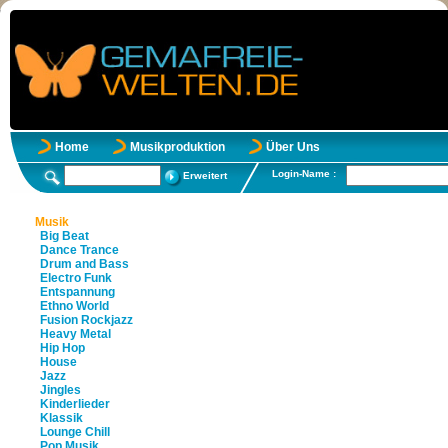
Home
Musikproduktion
Über Uns
Login-Name :
Erweitert
Musik
Big Beat
Dance Trance
Drum and Bass
Electro Funk
Entspannung
Ethno World
Fusion Rockjazz
Heavy Metal
Hip Hop
House
Jazz
Jingles
Kinderlieder
Klassik
Lounge Chill
Pop Musik