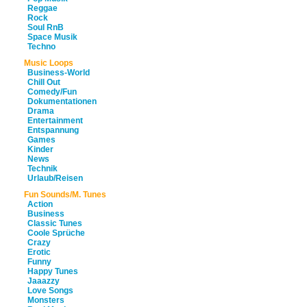
Reggae
Rock
Soul RnB
Space Musik
Techno
Music Loops
Business-World
Chill Out
Comedy/Fun
Dokumentationen
Drama
Entertainment
Entspannung
Games
Kinder
News
Technik
Urlaub/Reisen
Fun Sounds/M. Tunes
Action
Business
Classic Tunes
Coole Sprüche
Crazy
Erotic
Funny
Happy Tunes
Jaaazzy
Love Songs
Monsters