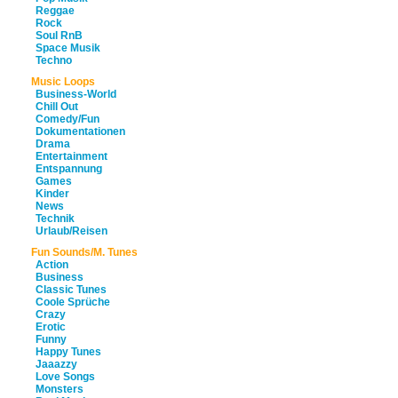
Reggae
Rock
Soul RnB
Space Musik
Techno
Music Loops
Business-World
Chill Out
Comedy/Fun
Dokumentationen
Drama
Entertainment
Entspannung
Games
Kinder
News
Technik
Urlaub/Reisen
Fun Sounds/M. Tunes
Action
Business
Classic Tunes
Coole Sprüche
Crazy
Erotic
Funny
Happy Tunes
Jaaazzy
Love Songs
Monsters