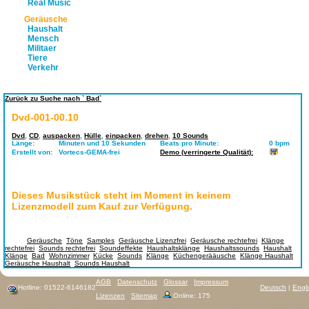
Real Music
Geräusche
Haushalt
Mensch
Militaer
Tiere
Verkehr
Zurück zu Suche nach ` Bad`
Dvd-001-00.10
Dvd
,
CD
,
auspacken
,
Hülle
,
einpacken
,
drehen
,
10 Sounds
Länge:
Minuten und 10 Sekunden
Beats pro Minute:
0 bpm
Erstellt von:
Vortecs-GEMA-frei
Demo (verringerte Qualität):
Dieses Musikstück steht im Moment in keinem
Lizenzmodell zum Kauf zur Verfügung.
Tags:
Geräusche
,
Töne
,
Samples
,
Geräusche Lizenzfrei
,
Geräusche rechtefrei
,
Klänge
rechtefrei
,
Sounds rechtefrei
,
Soundeffekte
,
Haushaltsklänge
,
Haushaltssounds
,
Haushalt
Klänge
,
Bad
,
Wohnzimmer
,
Kücke
,
Sounds
,
Klänge
,
Küchengerääusche
,
Klänge Haushalt
,
Geräusche Haushalt
,
Sounds Haushalt
AGB
Datenschutz
Glossar
Impressum
Hotline: 01522-6146182
Deutsch
|
Engl
Lizenzen
Sitemap
Online: 175