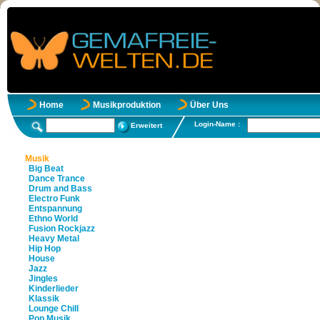
Home
Musikproduktion
Über Uns
Login-Name :
Erweitert
Musik
Big Beat
Dance Trance
Drum and Bass
Electro Funk
Entspannung
Ethno World
Fusion Rockjazz
Heavy Metal
Hip Hop
House
Jazz
Jingles
Kinderlieder
Klassik
Lounge Chill
Pop Musik