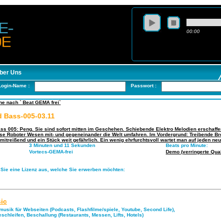
00:00
ber Uns
Login-Name :
Passwort :
e nach ` Beat GEMA frei`
 Bass-005-03.11
s 005: Peng. Sie sind sofort mitten im Geschehen. Schiebende Elektro Melodien erschaffen
ose Roboter Wesen mit- und gegeneinander die Welt umfahren. Im Vordergrund: Treibende Br
mitreißend und ein Stück weit gefährlich. Ein wenig ehrfurchtsvoll wartet man auf jeden ne
3 Minuten und 11 Sekunden
Beats pro Minute:
Vortecs-GEMA-frei
Demo (verringerte Quali
 Sie eine Lizenz aus, welche Sie erwerben möchten:
ic
musik für Webseiten (Podcasts, Flashfilme/spiele, Youtube, Second Life),
eschleifen, Beschallung (Restaurants, Messen, Lifts, Hotels)