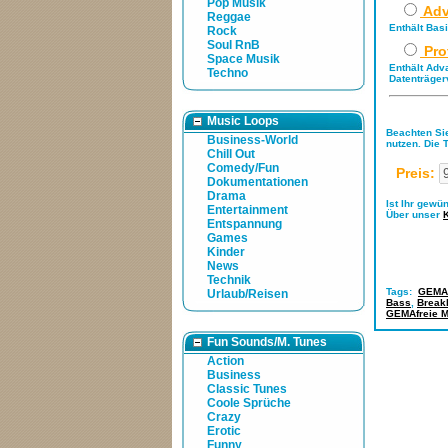
Pop Musik
Adv
Reggae
Enthält Bas
Rock
Soul RnB
Pro
Space Musik
Enthält Adv
Techno
Datenträger
Music Loops
Beachten Sie
Business-World
nutzen. Die 
Chill Out
Comedy/Fun
Preis:
Dokumentationen
Drama
Ist Ihr gewü
Entertainment
Über unser
Entspannung
Games
Kinder
News
Technik
Tags:
GEMA-
Urlaub/Reisen
Bass
,
Break
GEMAfreie M
Fun Sounds/M. Tunes
Action
Business
Classic Tunes
Coole Sprüche
Crazy
Erotic
Funny