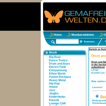
Home
Musikproduktion
Ü
Erweitert
Zurück zu Such
Musik
Drum and
Big Beat
Dance Trance
Drum and Bas
Drum and Bass
in der herzl
Electro Funk
aufwühlend
,
Länge:
Entspannung
Erstellt von:
Ethno World
Fusion Rockjazz
Heavy Metal
Bitte wählen
Hip Hop
House
Lizenzen:
Jazz
Jingles
Bas
Kinderlieder
Klassik
Hintergrund
Lounge Chill
Telefonwart