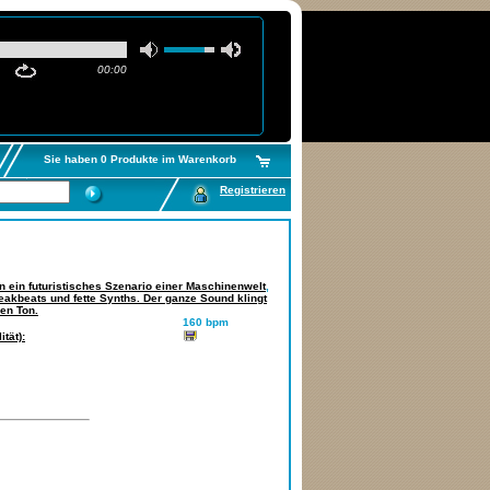
00:00
Sie haben 0 Produkte im Warenkorb
Registrieren
 ein futuristisches Szenario einer Maschinenwelt
,
eakbeats und fette Synths. Der ganze Sound klingt
uen Ton.
160 bpm
tät):