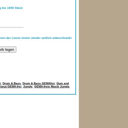
ng bis 1000 Stück
hmen der Lizenz immer wieder zeitlich unbeschränkt
i
,
Drum & Bass
,
Drum & Bass GEMAfrei
,
Dum and
beat GEMA-frei
,
Jungle
,
GEMA-freie Musik Jungle
,