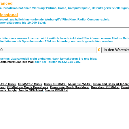
anced
ic, zusätzlich nationale Werbung/TV/Kino, Radio, Computerspiele, Datenträgervervielfältigu
fessional
anced, zusätzlich internationale Werbung/TV/Film/Kino, Radio, Computerspiele,
vervielfältigung bis 10.000 Stück
 bitte, dass unsere Lizenzen nicht zeitlich beschränkt sind! Sie können unsere Titel im Ra
Titel können mit Sprechern oder Effekten hinterlegt und auch geschnitten werden.
€
nschtes Lizenzmodell nicht enthalten, dann kontaktieren Sie uns bitte:
Kontaktformular,
per Mail
oder per Telefon 01522-614 6182
freie Musik
,
GEMAfreie Musik
,
Musik GEMAfrei
,
Musik GEMA-frei
,
Drum and Bass GEMA-fre
beat
,
GEMA-freie Musik Breakbeak
,
Gemafreie Musik Breakbeat
,
Breakbeat GEMAfrei
,
Break
usik Jungle
,
Jungle GEMA-frei
,
Jungle GEMAfrei