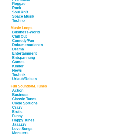
Reggae
Rock
Soul RnB
Space Musik
Techno
Music Loops
Business-World
Chill Out
Comedy/Fun
Dokumentationen
Drama
Entertainment
Entspannung
Games
Kinder
News
Technik
Urlaub/Reisen
Fun Sounds/M. Tunes
Action
Business
Classic Tunes
Coole Sprüche
Crazy
Erotic
Funny
Happy Tunes
Jaaazzy
Love Songs
Monsters