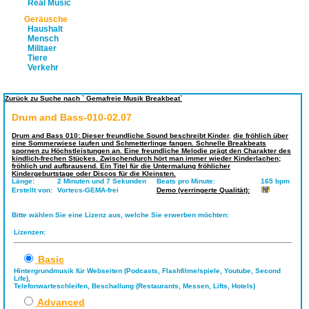
Real Music
Geräusche
Haushalt
Mensch
Militaer
Tiere
Verkehr
Zurück zu Suche nach ` Gemafreie Musik Breakbeat`
Drum and Bass-010-02.07
Drum and Bass 010: Dieser freundliche Sound beschreibt Kinder
,
die fröhlich über
eine Sommerwiese laufen und Schmetterlinge fangen. Schnelle Breakbeats
spornen zu Höchstleistungen an. Eine freundliche Melodie prägt den Charakter des
kindlich-frechen Stückes. Zwischendurch hört man immer wieder Kinderlachen;
fröhlich und aufbrausend. Ein Titel für die Untermalung fröhlicher
Kindergeburtstage oder Discos für die Kleinsten.
Länge:
2 Minuten und 7 Sekunden
Beats pro Minute:
165 bpm
Erstellt von:
Vortecs-GEMA-frei
Demo (verringerte Qualität):
Bitte wählen Sie eine Lizenz aus, welche Sie erwerben möchten:
Lizenzen:
Basic
Hintergrundmusik für Webseiten (Podcasts, Flashfilme/spiele, Youtube, Second
Life),
Telefonwarteschleifen, Beschallung (Restaurants, Messen, Lifts, Hotels)
Advanced