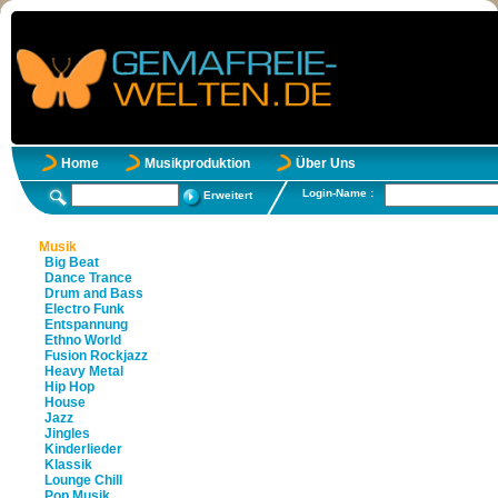
Home
Musikproduktion
Über Uns
Login-Name :
Erweitert
Musik
Big Beat
Dance Trance
Drum and Bass
Electro Funk
Entspannung
Ethno World
Fusion Rockjazz
Heavy Metal
Hip Hop
House
Jazz
Jingles
Kinderlieder
Klassik
Lounge Chill
Pop Musik