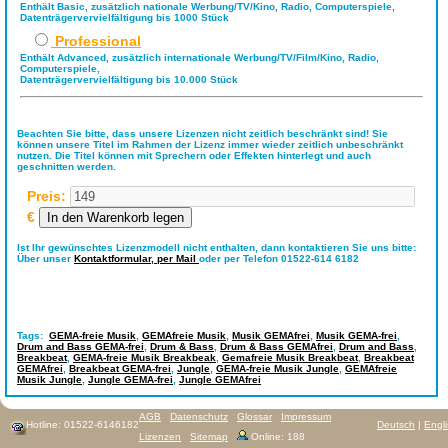
Enthält Basic, zusätzlich nationale Werbung/TV/Kino, Radio, Computerspiele,
Datenträgervervielfältigung bis 1000 Stück
Professional
Enthält Advanced, zusätzlich internationale Werbung/TV/Film/Kino, Radio,
Computerspiele,
Datenträgervervielfältigung bis 10.000 Stück
Beachten Sie bitte, dass unsere Lizenzen nicht zeitlich beschränkt sind! Sie
können unsere Titel im Rahmen der Lizenz immer wieder zeitlich unbeschränkt
nutzen. Die Titel können mit Sprechern oder Effekten hinterlegt und auch
geschnitten werden.
Preis:
€
Ist Ihr gewünschtes Lizenzmodell nicht enthalten, dann kontaktieren Sie uns bitte:
Über unser
Kontaktformular,
per Mail
oder per Telefon 01522-614 6182
Tags:
GEMA-freie Musik
,
GEMAfreie Musik
,
Musik GEMAfrei
,
Musik GEMA-frei
,
Drum and Bass GEMA-frei
,
Drum & Bass
,
Drum & Bass GEMAfrei
,
Drum and Bass
,
Breakbeat
,
GEMA-freie Musik Breakbeak
,
Gemafreie Musik Breakbeat
,
Breakbeat
GEMAfrei
,
Breakbeat GEMA-frei
,
Jungle
,
GEMA-freie Musik Jungle
,
GEMAfreie
Musik Jungle
,
Jungle GEMA-frei
,
Jungle GEMAfrei
AGB
Datenschutz
Glossar
Impressum
Hotline: 01522-6146182
Deutsch
|
Engl
Lizenzen
Sitemap
Online: 188