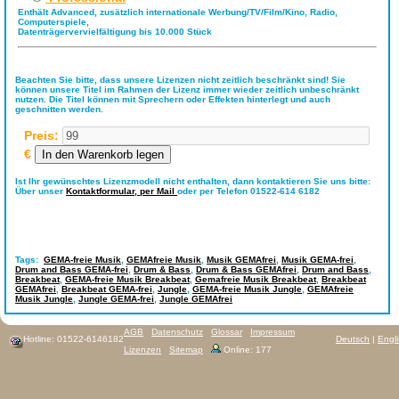
Enthält Advanced, zusätzlich internationale Werbung/TV/Film/Kino, Radio,
Computerspiele,
Datenträgervervielfältigung bis 10.000 Stück
Beachten Sie bitte, dass unsere Lizenzen nicht zeitlich beschränkt sind! Sie
können unsere Titel im Rahmen der Lizenz immer wieder zeitlich unbeschränkt
nutzen. Die Titel können mit Sprechern oder Effekten hinterlegt und auch
geschnitten werden.
Preis:
€
Ist Ihr gewünschtes Lizenzmodell nicht enthalten, dann kontaktieren Sie uns bitte:
Über unser
Kontaktformular,
per Mail
oder per Telefon 01522-614 6182
Tags:
GEMA-freie Musik
,
GEMAfreie Musik
,
Musik GEMAfrei
,
Musik GEMA-frei
,
Drum and Bass GEMA-frei
,
Drum & Bass
,
Drum & Bass GEMAfrei
,
Drum and Bass
,
Breakbeat
,
GEMA-freie Musik Breakbeat
,
Gemafreie Musik Breakbeat
,
Breakbeat
GEMAfrei
,
Breakbeat GEMA-frei
,
Jungle
,
GEMA-freie Musik Jungle
,
GEMAfreie
Musik Jungle
,
Jungle GEMA-frei
,
Jungle GEMAfrei
AGB
Datenschutz
Glossar
Impressum
Hotline: 01522-6146182
Deutsch
|
Engl
Lizenzen
Sitemap
Online: 177