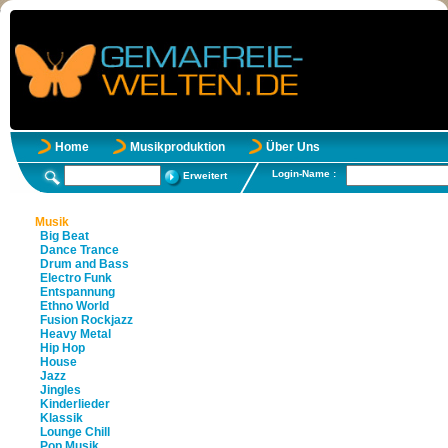
Home
Musikproduktion
Über Uns
Login-Name :
Erweitert
Musik
Big Beat
Dance Trance
Drum and Bass
Electro Funk
Entspannung
Ethno World
Fusion Rockjazz
Heavy Metal
Hip Hop
House
Jazz
Jingles
Kinderlieder
Klassik
Lounge Chill
Pop Musik