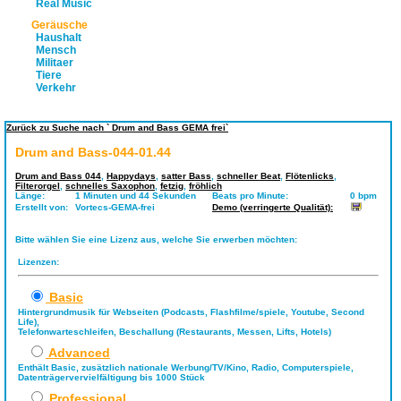
Real Music
Geräusche
Haushalt
Mensch
Militaer
Tiere
Verkehr
Zurück zu Suche nach ` Drum and Bass GEMA frei`
Drum and Bass-044-01.44
Drum and Bass 044
,
Happydays
,
satter Bass
,
schneller Beat
,
Flötenlicks
,
Filterorgel
,
schnelles Saxophon
,
fetzig
,
fröhlich
Länge:
1 Minuten und 44 Sekunden
Beats pro Minute:
0 bpm
Erstellt von:
Vortecs-GEMA-frei
Demo (verringerte Qualität):
Bitte wählen Sie eine Lizenz aus, welche Sie erwerben möchten:
Lizenzen:
Basic
Hintergrundmusik für Webseiten (Podcasts, Flashfilme/spiele, Youtube, Second
Life),
Telefonwarteschleifen, Beschallung (Restaurants, Messen, Lifts, Hotels)
Advanced
Enthält Basic, zusätzlich nationale Werbung/TV/Kino, Radio, Computerspiele,
Datenträgervervielfältigung bis 1000 Stück
Professional