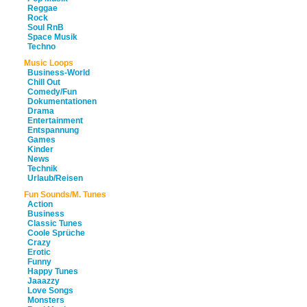
Reggae
Rock
Soul RnB
Space Musik
Techno
Music Loops
Business-World
Chill Out
Comedy/Fun
Dokumentationen
Drama
Entertainment
Entspannung
Games
Kinder
News
Technik
Urlaub/Reisen
Fun Sounds/M. Tunes
Action
Business
Classic Tunes
Coole Sprüche
Crazy
Erotic
Funny
Happy Tunes
Jaaazzy
Love Songs
Monsters