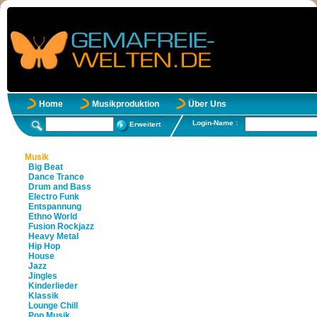
Home
Musikproduktion
Über Uns
Login-Name :
Erweitert
Musik
Big Beat
Dance Trance
Drum and Bass
Electro Funk
Entspannung
Ethno World
Fusion Rockjazz
Heavy Metal
Hip Hop
House
Jazz
Jingles
Kinderlieder
Klassik
Lounge Chill
Pop Musik