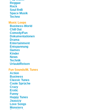
Reggae
Rock
Soul RnB
Space Musik
Techno
Music Loops
Business-World
Chill Out
Comedy/Fun
Dokumentationen
Drama
Entertainment
Entspannung
Games
Kinder
News
Technik
Urlaub/Reisen
Fun Sounds/M. Tunes
Action
Business
Classic Tunes
Coole Sprüche
Crazy
Erotic
Funny
Happy Tunes
Jaaazzy
Love Songs
Monsters