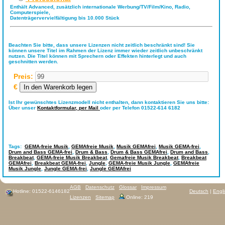
Enthält Advanced, zusätzlich internationale Werbung/TV/Film/Kino, Radio,
Computerspiele,
Datenträgervervielfältigung bis 10.000 Stück
Beachten Sie bitte, dass unsere Lizenzen nicht zeitlich beschränkt sind! Sie
können unsere Titel im Rahmen der Lizenz immer wieder zeitlich unbeschränkt
nutzen. Die Titel können mit Sprechern oder Effekten hinterlegt und auch
geschnitten werden.
Preis:
€
Ist Ihr gewünschtes Lizenzmodell nicht enthalten, dann kontaktieren Sie uns bitte:
Über unser
Kontaktformular,
per Mail
oder per Telefon 01522-614 6182
Tags:
GEMA-freie Musik
,
GEMAfreie Musik
,
Musik GEMAfrei
,
Musik GEMA-frei
,
Drum and Bass GEMA-frei
,
Drum & Bass
,
Drum & Bass GEMAfrei
,
Drum and Bass
,
Breakbeat
,
GEMA-freie Musik Breakbeat
,
Gemafreie Musik Breakbeat
,
Breakbeat
GEMAfrei
,
Breakbeat GEMA-frei
,
Jungle
,
GEMA-freie Musik Jungle
,
GEMAfreie
Musik Jungle
,
Jungle GEMA-frei
,
Jungle GEMAfrei
AGB
Datenschutz
Glossar
Impressum
Hotline: 01522-6146182
Deutsch
|
Engl
Lizenzen
Sitemap
Online: 219