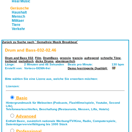
Real Music
Geräusche
Haushalt
Mensch
Militaer
Tiere
Verkehr
Zurück zu Suche nach ` Gemafreie Musik Breakbeat`
Drum and Bass-032-02.46
Drum and Bass 032
,
Film
,
DrumBass
,
groovig
,
trancig
,
aufregend
,
schnelle Töne
,
treibend
,
melodisch
,
dicke Drums
,
abenteuerlich
Länge:
2 Minuten und 46 Sekunden
Beats pro Minute:
130 bpm
Erstellt von:
Vortecs-GEMA-frei
Demo (verringerte Qualität):
Bitte wählen Sie eine Lizenz aus, welche Sie erwerben möchten:
Lizenzen:
Basic
Hintergrundmusik für Webseiten (Podcasts, Flashfilme/spiele, Youtube, Second
Life),
Telefonwarteschleifen, Beschallung (Restaurants, Messen, Lifts, Hotels)
Advanced
Enthält Basic, zusätzlich nationale Werbung/TV/Kino, Radio, Computerspiele,
Datenträgervervielfältigung bis 1000 Stück
Professional