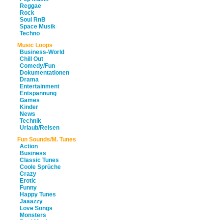
Reggae
Rock
Soul RnB
Space Musik
Techno
Music Loops
Business-World
Chill Out
Comedy/Fun
Dokumentationen
Drama
Entertainment
Entspannung
Games
Kinder
News
Technik
Urlaub/Reisen
Fun Sounds/M. Tunes
Action
Business
Classic Tunes
Coole Sprüche
Crazy
Erotic
Funny
Happy Tunes
Jaaazzy
Love Songs
Monsters