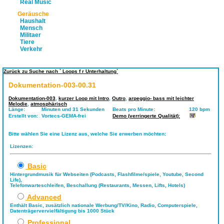
Real Music
Geräusche
Haushalt
Mensch
Militaer
Tiere
Verkehr
Zurück zu Suche nach ` Loops f r Unterhaltung`
Dokumentation-003-00.31
Dokumentation-003
,
kurzer Loop mit Intro
,
Outro
,
arpeggio- bass mit leichter
Melodie
,
atmosphärisch
Länge:
Minuten und 31 Sekunden
Beats pro Minute:
120 bpm
Erstellt von:
Vortecs-GEMA-frei
Demo (verringerte Qualität):
Bitte wählen Sie eine Lizenz aus, welche Sie erwerben möchten:
Lizenzen:
Basic
Hintergrundmusik für Webseiten (Podcasts, Flashfilme/spiele, Youtube, Second
Life),
Telefonwarteschleifen, Beschallung (Restaurants, Messen, Lifts, Hotels)
Advanced
Enthält Basic, zusätzlich nationale Werbung/TV/Kino, Radio, Computerspiele,
Datenträgervervielfältigung bis 1000 Stück
Professional