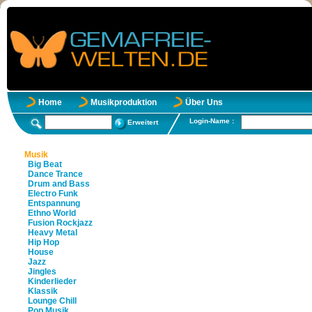
Home
Musikproduktion
Über Uns
Login-Name :
Erweitert
Musik
Big Beat
Dance Trance
Drum and Bass
Electro Funk
Entspannung
Ethno World
Fusion Rockjazz
Heavy Metal
Hip Hop
House
Jazz
Jingles
Kinderlieder
Klassik
Lounge Chill
Pop Musik