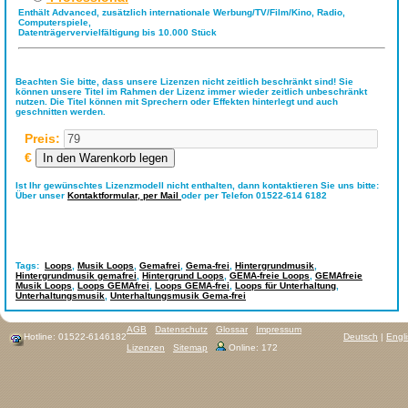
Enthält Advanced, zusätzlich internationale Werbung/TV/Film/Kino, Radio,
Computerspiele,
Datenträgervervielfältigung bis 10.000 Stück
Beachten Sie bitte, dass unsere Lizenzen nicht zeitlich beschränkt sind! Sie
können unsere Titel im Rahmen der Lizenz immer wieder zeitlich unbeschränkt
nutzen. Die Titel können mit Sprechern oder Effekten hinterlegt und auch
geschnitten werden.
Preis:
€
Ist Ihr gewünschtes Lizenzmodell nicht enthalten, dann kontaktieren Sie uns bitte:
Über unser
Kontaktformular,
per Mail
oder per Telefon 01522-614 6182
Tags:
Loops
,
Musik Loops
,
Gemafrei
,
Gema-frei
,
Hintergrundmusik
,
Hintergrundmusik gemafrei
,
Hintergrund Loops
,
GEMA-freie Loops
,
GEMAfreie
Musik Loops
,
Loops GEMAfrei
,
Loops GEMA-frei
,
Loops für Unterhaltung
,
Unterhaltungsmusik
,
Unterhaltungsmusik Gema-frei
AGB
Datenschutz
Glossar
Impressum
Hotline: 01522-6146182
Deutsch
|
Engl
Lizenzen
Sitemap
Online: 172