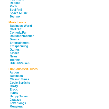
Reggae
Rock
Soul RnB
Space Musik
Techno
Music Loops
Business-World
Chill Out
Comedy/Fun
Dokumentationen
Drama
Entertainment
Entspannung
Games
Kinder
News
Technik
Urlaub/Reisen
Fun Sounds/M. Tunes
Action
Business
Classic Tunes
Coole Sprüche
Crazy
Erotic
Funny
Happy Tunes
Jaaazzy
Love Songs
Monsters