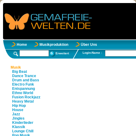
Home
Musikproduktion
Über Uns
Login-Name :
Erweitert
Musik
Big Beat
Dance Trance
Drum and Bass
Electro Funk
Entspannung
Ethno World
Fusion Rockjazz
Heavy Metal
Hip Hop
House
Jazz
Jingles
Kinderlieder
Klassik
Lounge Chill
Pop Musik