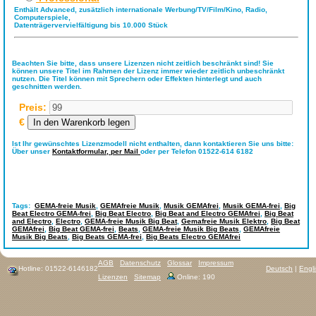
Enthält Advanced, zusätzlich internationale Werbung/TV/Film/Kino, Radio,
Computerspiele,
Datenträgervervielfältigung bis 10.000 Stück
Beachten Sie bitte, dass unsere Lizenzen nicht zeitlich beschränkt sind! Sie
können unsere Titel im Rahmen der Lizenz immer wieder zeitlich unbeschränkt
nutzen. Die Titel können mit Sprechern oder Effekten hinterlegt und auch
geschnitten werden.
Preis:
€
Ist Ihr gewünschtes Lizenzmodell nicht enthalten, dann kontaktieren Sie uns bitte:
Über unser
Kontaktformular,
per Mail
oder per Telefon 01522-614 6182
Tags:
GEMA-freie Musik
,
GEMAfreie Musik
,
Musik GEMAfrei
,
Musik GEMA-frei
,
Big
Beat Electro GEMA-frei
,
Big Beat Electro
,
Big Beat and Electro GEMAfrei
,
Big Beat
and Electro
,
Electro
,
GEMA-freie Musik Big Beat
,
Gemafreie Musik Elektro
,
Big Beat
GEMAfrei
,
Big Beat GEMA-frei
,
Beats
,
GEMA-freie Musik Big Beats
,
GEMAfreie
Musik Big Beats
,
Big Beats GEMA-frei
,
Big Beats Electro GEMAfrei
AGB
Datenschutz
Glossar
Impressum
Hotline: 01522-6146182
Deutsch
|
Engl
Lizenzen
Sitemap
Online: 190