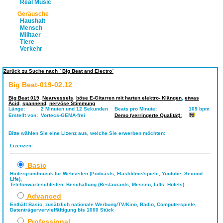
Real Music
Geräusche
Haushalt
Mensch
Militaer
Tiere
Verkehr
Zurück zu Suche nach ` Big Beat and Electro`
Big Beat-019-02.12
Big Beat 019
,
Nearvessels
,
böse E-Gitarren mit harten elektro- Klängen
,
etwas
Acid
,
spannend
,
nervöse Stimmung
Länge:
2 Minuten und 12 Sekunden
Beats pro Minute:
109 bpm
Erstellt von:
Vortecs-GEMA-frei
Demo (verringerte Qualität):
Bitte wählen Sie eine Lizenz aus, welche Sie erwerben möchten:
Lizenzen:
Basic
Hintergrundmusik für Webseiten (Podcasts, Flashfilme/spiele, Youtube, Second
Life),
Telefonwarteschleifen, Beschallung (Restaurants, Messen, Lifts, Hotels)
Advanced
Enthält Basic, zusätzlich nationale Werbung/TV/Kino, Radio, Computerspiele,
Datenträgervervielfältigung bis 1000 Stück
Professional