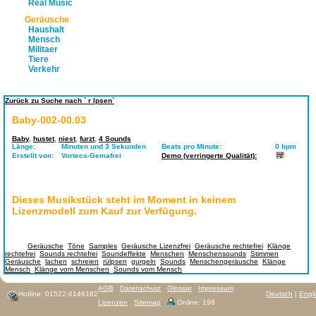
Real Music
Geräusche
Haushalt
Mensch
Militaer
Tiere
Verkehr
Zurück zu Suche nach ` r lpsen`
Baby-002-00.03
Baby
,
hustet
,
niest
,
furzt
,
4 Sounds
Länge:
Minuten und 3 Sekunden
Beats pro Minute:
0 bpm
Erstellt von:
Vortecs-Gemafrei
Demo (verringerte Qualität):
Dieses Musikstück steht im Moment in keinem
Lizenzmodell zum Kauf zur Verfügung.
Tags:
Geräusche
,
Töne
,
Samples
,
Geräusche Lizenzfrei
,
Geräusche rechtefrei
,
Klänge
rechtefrei
,
Sounds rechtefrei
,
Soundeffekte
,
Menschen
,
Menschensounds
,
Stimmen
Geräusche
,
lachen
,
schreien
,
rülpsen
,
gurgeln
,
Sounds
,
Menschengeräusche
,
Klänge
Mensch
,
Klänge vom Menschen
,
Sounds vom Mensch
AGB
Datenschutz
Glossar
Impressum
Hotline: 01522-6146182
Deutsch
|
Engl
Lizenzen
Sitemap
Online: 198