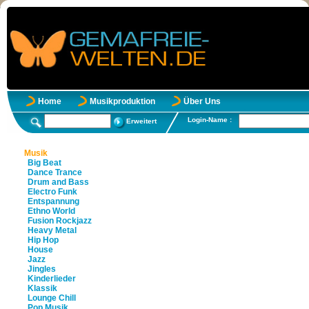
Home
Musikproduktion
Über Uns
Login-Name :
Erweitert
Musik
Big Beat
Dance Trance
Drum and Bass
Electro Funk
Entspannung
Ethno World
Fusion Rockjazz
Heavy Metal
Hip Hop
House
Jazz
Jingles
Kinderlieder
Klassik
Lounge Chill
Pop Musik