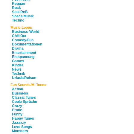
Reggae
Rock
Soul RnB
Space Musik
Techno
Music Loops
Business-World
Chill Out
Comedy/Fun
Dokumentationen
Drama
Entertainment
Entspannung
Games
Kinder
News
Technik
Urlaub/Reisen
Fun Sounds/M. Tunes
Action
Business
Classic Tunes
Coole Sprüche
Crazy
Erotic
Funny
Happy Tunes
Jaaazzy
Love Songs
Monsters